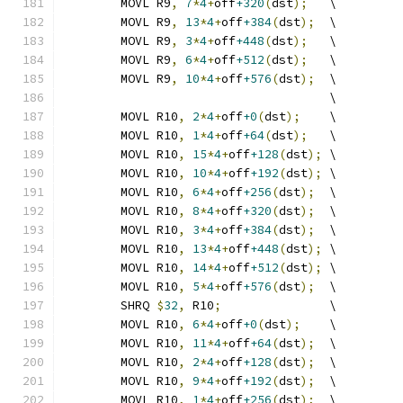
	MOVL R9
,
7
*
4
+
off
+320
(
dst
);
   \
	MOVL R9
,
13
*
4
+
off
+384
(
dst
);
  \
	MOVL R9
,
3
*
4
+
off
+448
(
dst
);
   \
	MOVL R9
,
6
*
4
+
off
+512
(
dst
);
   \
	MOVL R9
,
10
*
4
+
off
+576
(
dst
);
  \
	                             \
	MOVL R10
,
2
*
4
+
off
+0
(
dst
);
    \
	MOVL R10
,
1
*
4
+
off
+64
(
dst
);
   \
	MOVL R10
,
15
*
4
+
off
+128
(
dst
);
 \
	MOVL R10
,
10
*
4
+
off
+192
(
dst
);
 \
	MOVL R10
,
6
*
4
+
off
+256
(
dst
);
  \
	MOVL R10
,
8
*
4
+
off
+320
(
dst
);
  \
	MOVL R10
,
3
*
4
+
off
+384
(
dst
);
  \
	MOVL R10
,
13
*
4
+
off
+448
(
dst
);
 \
	MOVL R10
,
14
*
4
+
off
+512
(
dst
);
 \
	MOVL R10
,
5
*
4
+
off
+576
(
dst
);
  \
	SHRQ 
$
32
,
 R10
;
               \
	MOVL R10
,
6
*
4
+
off
+0
(
dst
);
    \
	MOVL R10
,
11
*
4
+
off
+64
(
dst
);
  \
	MOVL R10
,
2
*
4
+
off
+128
(
dst
);
  \
	MOVL R10
,
9
*
4
+
off
+192
(
dst
);
  \
	MOVL R10
,
1
*
4
+
off
+256
(
dst
);
  \