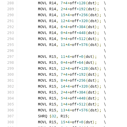
	MOVL R14
,
7
*
4
+
off
+128
(
dst
);
  \
	MOVL R14
,
2
*
4
+
off
+192
(
dst
);
  \
	MOVL R14
,
15
*
4
+
off
+256
(
dst
);
 \
	MOVL R14
,
12
*
4
+
off
+320
(
dst
);
 \
	MOVL R14
,
6
*
4
+
off
+384
(
dst
);
  \
	MOVL R14
,
0
*
4
+
off
+448
(
dst
);
  \
	MOVL R14
,
9
*
4
+
off
+512
(
dst
);
  \
	MOVL R14
,
11
*
4
+
off
+576
(
dst
);
 \
	                             \
	MOVL R15
,
11
*
4
+
off
+0
(
dst
);
   \
	MOVL R15
,
0
*
4
+
off
+64
(
dst
);
   \
	MOVL R15
,
12
*
4
+
off
+128
(
dst
);
 \
	MOVL R15
,
7
*
4
+
off
+192
(
dst
);
  \
	MOVL R15
,
8
*
4
+
off
+256
(
dst
);
  \
	MOVL R15
,
14
*
4
+
off
+320
(
dst
);
 \
	MOVL R15
,
2
*
4
+
off
+384
(
dst
);
  \
	MOVL R15
,
5
*
4
+
off
+448
(
dst
);
  \
	MOVL R15
,
1
*
4
+
off
+512
(
dst
);
  \
	MOVL R15
,
13
*
4
+
off
+576
(
dst
);
 \
	SHRQ 
$
32
,
 R15
;
               \
	MOVL R15
,
15
*
4
+
off
+0
(
dst
);
   \