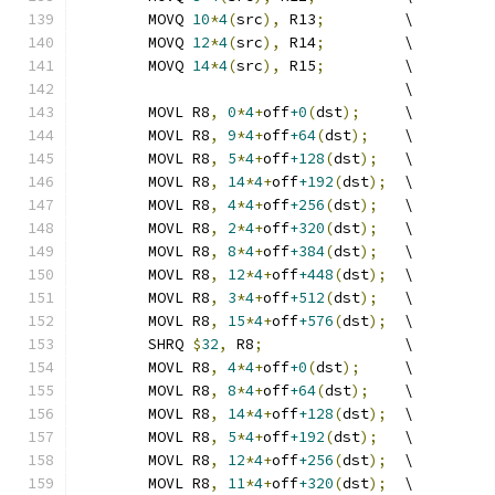
	MOVQ 
10
*
4
(
src
),
 R13
;
         \
	MOVQ 
12
*
4
(
src
),
 R14
;
         \
	MOVQ 
14
*
4
(
src
),
 R15
;
         \
	                             \
	MOVL R8
,
0
*
4
+
off
+0
(
dst
);
     \
	MOVL R8
,
9
*
4
+
off
+64
(
dst
);
    \
	MOVL R8
,
5
*
4
+
off
+128
(
dst
);
   \
	MOVL R8
,
14
*
4
+
off
+192
(
dst
);
  \
	MOVL R8
,
4
*
4
+
off
+256
(
dst
);
   \
	MOVL R8
,
2
*
4
+
off
+320
(
dst
);
   \
	MOVL R8
,
8
*
4
+
off
+384
(
dst
);
   \
	MOVL R8
,
12
*
4
+
off
+448
(
dst
);
  \
	MOVL R8
,
3
*
4
+
off
+512
(
dst
);
   \
	MOVL R8
,
15
*
4
+
off
+576
(
dst
);
  \
	SHRQ 
$
32
,
 R8
;
                \
	MOVL R8
,
4
*
4
+
off
+0
(
dst
);
     \
	MOVL R8
,
8
*
4
+
off
+64
(
dst
);
    \
	MOVL R8
,
14
*
4
+
off
+128
(
dst
);
  \
	MOVL R8
,
5
*
4
+
off
+192
(
dst
);
   \
	MOVL R8
,
12
*
4
+
off
+256
(
dst
);
  \
	MOVL R8
,
11
*
4
+
off
+320
(
dst
);
  \