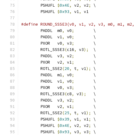
	PSHUFL 
$
0x4E
,
 v2
,
 v2
;
 \
	PSHUFL 
$
0x93
,
 v1
,
 v1
#define ROUND_SSSE3(v0, v1, v2, v3, m0, m1, m2,
	PADDL  m0
,
 v0
;
        \
	PADDL  v1
,
 v0
;
        \
	PXOR   v0
,
 v3
;
        \
	ROTL_SSSE3
(
c16
,
 v3
);
  \
	PADDL  v3
,
 v2
;
        \
	PXOR   v2
,
 v1
;
        \
	ROTL_SSE2
(
20
,
 t
,
 v1
);
 \
	PADDL  m1
,
 v0
;
        \
	PADDL  v1
,
 v0
;
        \
	PXOR   v0
,
 v3
;
        \
	ROTL_SSSE3
(
c8
,
 v3
);
   \
	PADDL  v3
,
 v2
;
        \
	PXOR   v2
,
 v1
;
        \
	ROTL_SSE2
(
25
,
 t
,
 v1
);
 \
	PSHUFL 
$
0x39
,
 v1
,
 v1
;
 \
	PSHUFL 
$
0x4E
,
 v2
,
 v2
;
 \
	PSHUFL 
$
0x93
,
 v3
,
 v3
;
 \