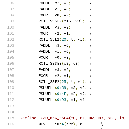
	PADDL  m2
,
 v0
;
        \
	PADDL  v1
,
 v0
;
        \
	PXOR   v0
,
 v3
;
        \
	ROTL_SSSE3
(
c16
,
 v3
);
  \
	PADDL  v3
,
 v2
;
        \
	PXOR   v2
,
 v1
;
        \
	ROTL_SSE2
(
20
,
 t
,
 v1
);
 \
	PADDL  m3
,
 v0
;
        \
	PADDL  v1
,
 v0
;
        \
	PXOR   v0
,
 v3
;
        \
	ROTL_SSSE3
(
c8
,
 v3
);
   \
	PADDL  v3
,
 v2
;
        \
	PXOR   v2
,
 v1
;
        \
	ROTL_SSE2
(
25
,
 t
,
 v1
);
 \
	PSHUFL 
$
0x39
,
 v3
,
 v3
;
 \
	PSHUFL 
$
0x4E
,
 v2
,
 v2
;
 \
	PSHUFL 
$
0x93
,
 v1
,
 v1
#define LOAD_MSG_SSE4(m0, m1, m2, m3, src, i0, 
	MOVL   i0
*
4
(
src
),
 m0
;
      \