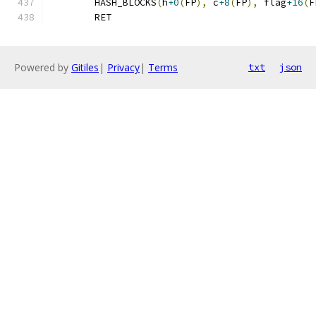
	HASH_BLOCKS
(
h
+0
(
FP
),
 c
+8
(
FP
),
 flag
+16
(
F
	RET
Powered by
Gitiles
|
Privacy
|
Terms
txt
json