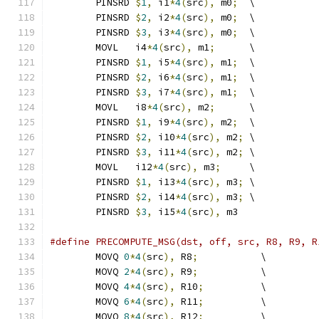
	PINSRD 
$
1
,
 i1
*
4
(
src
),
 m0
;
  \
	PINSRD 
$
2
,
 i2
*
4
(
src
),
 m0
;
  \
	PINSRD 
$
3
,
 i3
*
4
(
src
),
 m0
;
  \
	MOVL   i4
*
4
(
src
),
 m1
;
      \
	PINSRD 
$
1
,
 i5
*
4
(
src
),
 m1
;
  \
	PINSRD 
$
2
,
 i6
*
4
(
src
),
 m1
;
  \
	PINSRD 
$
3
,
 i7
*
4
(
src
),
 m1
;
  \
	MOVL   i8
*
4
(
src
),
 m2
;
      \
	PINSRD 
$
1
,
 i9
*
4
(
src
),
 m2
;
  \
	PINSRD 
$
2
,
 i10
*
4
(
src
),
 m2
;
 \
	PINSRD 
$
3
,
 i11
*
4
(
src
),
 m2
;
 \
	MOVL   i12
*
4
(
src
),
 m3
;
     \
	PINSRD 
$
1
,
 i13
*
4
(
src
),
 m3
;
 \
	PINSRD 
$
2
,
 i14
*
4
(
src
),
 m3
;
 \
	PINSRD 
$
3
,
 i15
*
4
(
src
),
 m3
#define PRECOMPUTE_MSG(dst, off, src, R8, R9, R
	MOVQ 
0
*
4
(
src
),
 R8
;
           \
	MOVQ 
2
*
4
(
src
),
 R9
;
           \
	MOVQ 
4
*
4
(
src
),
 R10
;
          \
	MOVQ 
6
*
4
(
src
),
 R11
;
          \
	MOVQ 
8
*
4
(
src
),
 R12
;
          \