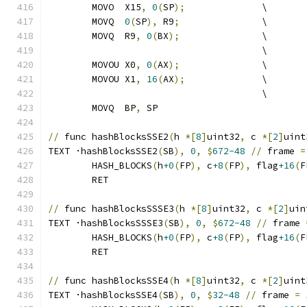
	MOVO  X15
,
0
(
SP
);
              \
	MOVQ  
0
(
SP
),
 R9
;
               \
	MOVQ  R9
,
0
(
BX
);
               \
	                               \
	MOVOU X0
,
0
(
AX
);
               \
	MOVOU X1
,
16
(
AX
);
              \
	                               \
	MOVQ  BP
,
 SP
//
 func hashBlocksSSE2
(
h 
*[
8
]
uint32
,
 c 
*[
2
]
uint
TEXT ·hashBlocksSSE2
(
SB
),
0
,
$
672-48
//
 frame 
=
	HASH_BLOCKS
(
h
+0
(
FP
),
 c
+8
(
FP
),
 flag
+16
(
F
	RET
//
 func hashBlocksSSSE3
(
h 
*[
8
]
uint32
,
 c 
*[
2
]
uin
TEXT ·hashBlocksSSSE3
(
SB
),
0
,
$
672-48
//
 frame 
	HASH_BLOCKS
(
h
+0
(
FP
),
 c
+8
(
FP
),
 flag
+16
(
F
	RET
//
 func hashBlocksSSE4
(
h 
*[
8
]
uint32
,
 c 
*[
2
]
uint
TEXT ·hashBlocksSSE4
(
SB
),
0
,
$
32-48
//
 frame 
=