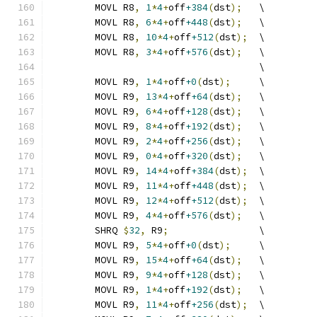
	MOVL R8
,
1
*
4
+
off
+384
(
dst
);
   \
	MOVL R8
,
6
*
4
+
off
+448
(
dst
);
   \
	MOVL R8
,
10
*
4
+
off
+512
(
dst
);
  \
	MOVL R8
,
3
*
4
+
off
+576
(
dst
);
   \
	                             \
	MOVL R9
,
1
*
4
+
off
+0
(
dst
);
     \
	MOVL R9
,
13
*
4
+
off
+64
(
dst
);
   \
	MOVL R9
,
6
*
4
+
off
+128
(
dst
);
   \
	MOVL R9
,
8
*
4
+
off
+192
(
dst
);
   \
	MOVL R9
,
2
*
4
+
off
+256
(
dst
);
   \
	MOVL R9
,
0
*
4
+
off
+320
(
dst
);
   \
	MOVL R9
,
14
*
4
+
off
+384
(
dst
);
  \
	MOVL R9
,
11
*
4
+
off
+448
(
dst
);
  \
	MOVL R9
,
12
*
4
+
off
+512
(
dst
);
  \
	MOVL R9
,
4
*
4
+
off
+576
(
dst
);
   \
	SHRQ 
$
32
,
 R9
;
                \
	MOVL R9
,
5
*
4
+
off
+0
(
dst
);
     \
	MOVL R9
,
15
*
4
+
off
+64
(
dst
);
   \
	MOVL R9
,
9
*
4
+
off
+128
(
dst
);
   \
	MOVL R9
,
1
*
4
+
off
+192
(
dst
);
   \
	MOVL R9
,
11
*
4
+
off
+256
(
dst
);
  \