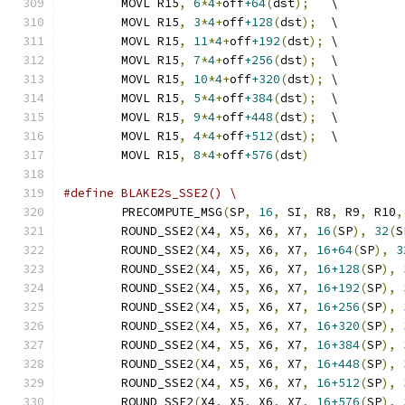
	MOVL R15
,
6
*
4
+
off
+64
(
dst
);
   \
	MOVL R15
,
3
*
4
+
off
+128
(
dst
);
  \
	MOVL R15
,
11
*
4
+
off
+192
(
dst
);
 \
	MOVL R15
,
7
*
4
+
off
+256
(
dst
);
  \
	MOVL R15
,
10
*
4
+
off
+320
(
dst
);
 \
	MOVL R15
,
5
*
4
+
off
+384
(
dst
);
  \
	MOVL R15
,
9
*
4
+
off
+448
(
dst
);
  \
	MOVL R15
,
4
*
4
+
off
+512
(
dst
);
  \
	MOVL R15
,
8
*
4
+
off
+576
(
dst
)
#define BLAKE2s_SSE2() \
	PRECOMPUTE_MSG
(
SP
,
16
,
 SI
,
 R8
,
 R9
,
 R10
,
	ROUND_SSE2
(
X4
,
 X5
,
 X6
,
 X7
,
16
(
SP
),
32
(
S
	ROUND_SSE2
(
X4
,
 X5
,
 X6
,
 X7
,
16+64
(
SP
),
3
	ROUND_SSE2
(
X4
,
 X5
,
 X6
,
 X7
,
16+128
(
SP
),
	ROUND_SSE2
(
X4
,
 X5
,
 X6
,
 X7
,
16+192
(
SP
),
	ROUND_SSE2
(
X4
,
 X5
,
 X6
,
 X7
,
16+256
(
SP
),
	ROUND_SSE2
(
X4
,
 X5
,
 X6
,
 X7
,
16+320
(
SP
),
	ROUND_SSE2
(
X4
,
 X5
,
 X6
,
 X7
,
16+384
(
SP
),
	ROUND_SSE2
(
X4
,
 X5
,
 X6
,
 X7
,
16+448
(
SP
),
	ROUND_SSE2
(
X4
,
 X5
,
 X6
,
 X7
,
16+512
(
SP
),
	ROUND_SSE2
(
X4
,
 X5
,
 X6
,
 X7
,
16+576
(
SP
),