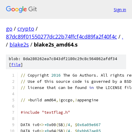
Sign in
go
/
crypto
/
87dc89f01550277dc22b74ffcf4cd89fa2f40f4c
/
.
/
blake2s
/
blake2s_amd64.s
blob: 8da280262ea7c843df2180c29c8c564862afdf34
[
file
]
//
 Copyright 
2016
 The Go Authors. All rights re
//
 Use of this source code is governed by a BSD
//
 license that can be found 
in
 the LICENSE fil
//
+
build amd64
,!
gccgo
,!
appengine
#include "textflag.h"
DATA iv0
<>
+0
x00
(
SB
)/
4
,
$
0x6a09e667
DATA iv0
<>
+0
x04
(
SB
)/
4
,
$
0xbb67ae85