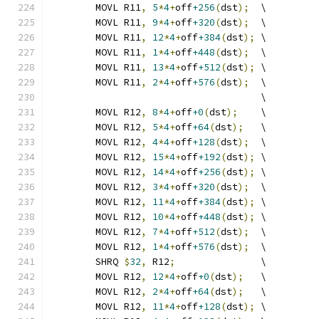
	MOVL R11
,
5
*
4
+
off
+256
(
dst
);
  \
	MOVL R11
,
9
*
4
+
off
+320
(
dst
);
  \
	MOVL R11
,
12
*
4
+
off
+384
(
dst
);
 \
	MOVL R11
,
1
*
4
+
off
+448
(
dst
);
  \
	MOVL R11
,
13
*
4
+
off
+512
(
dst
);
 \
	MOVL R11
,
2
*
4
+
off
+576
(
dst
);
  \
	                             \
	MOVL R12
,
8
*
4
+
off
+0
(
dst
);
    \
	MOVL R12
,
5
*
4
+
off
+64
(
dst
);
   \
	MOVL R12
,
4
*
4
+
off
+128
(
dst
);
  \
	MOVL R12
,
15
*
4
+
off
+192
(
dst
);
 \
	MOVL R12
,
14
*
4
+
off
+256
(
dst
);
 \
	MOVL R12
,
3
*
4
+
off
+320
(
dst
);
  \
	MOVL R12
,
11
*
4
+
off
+384
(
dst
);
 \
	MOVL R12
,
10
*
4
+
off
+448
(
dst
);
 \
	MOVL R12
,
7
*
4
+
off
+512
(
dst
);
  \
	MOVL R12
,
1
*
4
+
off
+576
(
dst
);
  \
	SHRQ 
$
32
,
 R12
;
               \
	MOVL R12
,
12
*
4
+
off
+0
(
dst
);
   \
	MOVL R12
,
2
*
4
+
off
+64
(
dst
);
   \
	MOVL R12
,
11
*
4
+
off
+128
(
dst
);
 \