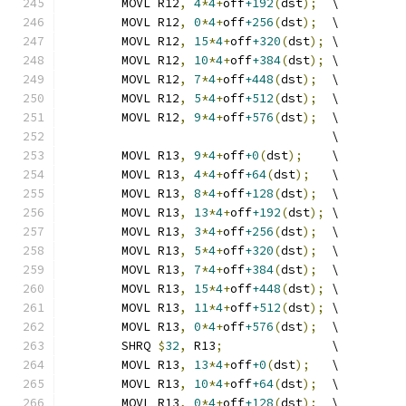
	MOVL R12
,
4
*
4
+
off
+192
(
dst
);
  \
	MOVL R12
,
0
*
4
+
off
+256
(
dst
);
  \
	MOVL R12
,
15
*
4
+
off
+320
(
dst
);
 \
	MOVL R12
,
10
*
4
+
off
+384
(
dst
);
 \
	MOVL R12
,
7
*
4
+
off
+448
(
dst
);
  \
	MOVL R12
,
5
*
4
+
off
+512
(
dst
);
  \
	MOVL R12
,
9
*
4
+
off
+576
(
dst
);
  \
	                             \
	MOVL R13
,
9
*
4
+
off
+0
(
dst
);
    \
	MOVL R13
,
4
*
4
+
off
+64
(
dst
);
   \
	MOVL R13
,
8
*
4
+
off
+128
(
dst
);
  \
	MOVL R13
,
13
*
4
+
off
+192
(
dst
);
 \
	MOVL R13
,
3
*
4
+
off
+256
(
dst
);
  \
	MOVL R13
,
5
*
4
+
off
+320
(
dst
);
  \
	MOVL R13
,
7
*
4
+
off
+384
(
dst
);
  \
	MOVL R13
,
15
*
4
+
off
+448
(
dst
);
 \
	MOVL R13
,
11
*
4
+
off
+512
(
dst
);
 \
	MOVL R13
,
0
*
4
+
off
+576
(
dst
);
  \
	SHRQ 
$
32
,
 R13
;
               \
	MOVL R13
,
13
*
4
+
off
+0
(
dst
);
   \
	MOVL R13
,
10
*
4
+
off
+64
(
dst
);
  \
	MOVL R13
,
0
*
4
+
off
+128
(
dst
);
  \