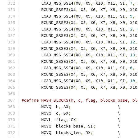
	LOAD_MSG_SSE4
(
X8
,
 X9
,
 X10
,
 X11
,
 SI
,
7
,
	ROUND_SSSE3
(
X4
,
 X5
,
 X6
,
 X7
,
 X8
,
 X9
,
 X10
	LOAD_MSG_SSE4
(
X8
,
 X9
,
 X10
,
 X11
,
 SI
,
9
,
	ROUND_SSSE3
(
X4
,
 X5
,
 X6
,
 X7
,
 X8
,
 X9
,
 X10
	LOAD_MSG_SSE4
(
X8
,
 X9
,
 X10
,
 X11
,
 SI
,
2
,
	ROUND_SSSE3
(
X4
,
 X5
,
 X6
,
 X7
,
 X8
,
 X9
,
 X10
	LOAD_MSG_SSE4
(
X8
,
 X9
,
 X10
,
 X11
,
 SI
,
12
,
	ROUND_SSSE3
(
X4
,
 X5
,
 X6
,
 X7
,
 X8
,
 X9
,
 X10
	LOAD_MSG_SSE4
(
X8
,
 X9
,
 X10
,
 X11
,
 SI
,
13
,
	ROUND_SSSE3
(
X4
,
 X5
,
 X6
,
 X7
,
 X8
,
 X9
,
 X10
	LOAD_MSG_SSE4
(
X8
,
 X9
,
 X10
,
 X11
,
 SI
,
6
,
	ROUND_SSSE3
(
X4
,
 X5
,
 X6
,
 X7
,
 X8
,
 X9
,
 X10
	LOAD_MSG_SSE4
(
X8
,
 X9
,
 X10
,
 X11
,
 SI
,
10
,
	ROUND_SSSE3
(
X4
,
 X5
,
 X6
,
 X7
,
 X8
,
 X9
,
 X10
#define HASH_BLOCKS(h, c, flag, blocks_base, bl
	MOVQ  h
,
 AX
;
                   \
	MOVQ  c
,
 BX
;
                   \
	MOVL  flag
,
 CX
;
                \
	MOVQ  blocks_base
,
 SI
;
         \
	MOVQ  blocks_len
,
 DX
;
          \