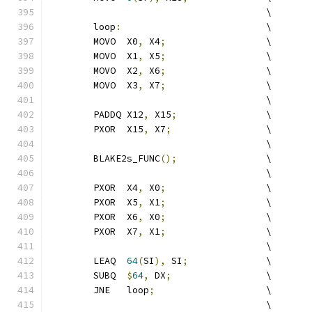
	                               \
	loop
:
                          \
	MOVO  X0
,
 X4
;
                  \
	MOVO  X1
,
 X5
;
                  \
	MOVO  X2
,
 X6
;
                  \
	MOVO  X3
,
 X7
;
                  \
	                               \
	PADDQ X12
,
 X15
;
                \
	PXOR  X15
,
 X7
;
                 \
	                               \
	BLAKE2s_FUNC
();
                \
	                               \
	PXOR  X4
,
 X0
;
                  \
	PXOR  X5
,
 X1
;
                  \
	PXOR  X6
,
 X0
;
                  \
	PXOR  X7
,
 X1
;
                  \
	                               \
	LEAQ  
64
(
SI
),
 SI
;
              \
	SUBQ  
$
64
,
 DX
;
                 \
	JNE   loop
;
                    \
	                               \