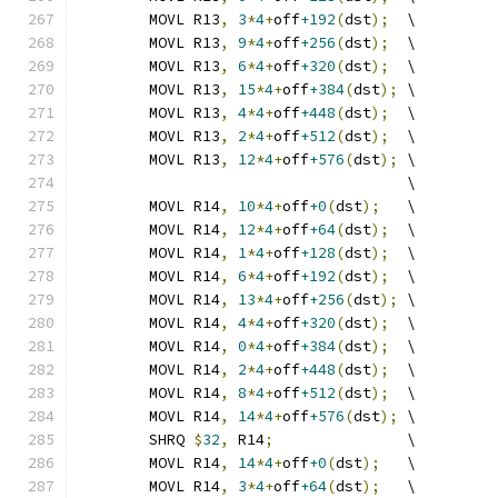
	MOVL R13
,
3
*
4
+
off
+192
(
dst
);
  \
	MOVL R13
,
9
*
4
+
off
+256
(
dst
);
  \
	MOVL R13
,
6
*
4
+
off
+320
(
dst
);
  \
	MOVL R13
,
15
*
4
+
off
+384
(
dst
);
 \
	MOVL R13
,
4
*
4
+
off
+448
(
dst
);
  \
	MOVL R13
,
2
*
4
+
off
+512
(
dst
);
  \
	MOVL R13
,
12
*
4
+
off
+576
(
dst
);
 \
	                             \
	MOVL R14
,
10
*
4
+
off
+0
(
dst
);
   \
	MOVL R14
,
12
*
4
+
off
+64
(
dst
);
  \
	MOVL R14
,
1
*
4
+
off
+128
(
dst
);
  \
	MOVL R14
,
6
*
4
+
off
+192
(
dst
);
  \
	MOVL R14
,
13
*
4
+
off
+256
(
dst
);
 \
	MOVL R14
,
4
*
4
+
off
+320
(
dst
);
  \
	MOVL R14
,
0
*
4
+
off
+384
(
dst
);
  \
	MOVL R14
,
2
*
4
+
off
+448
(
dst
);
  \
	MOVL R14
,
8
*
4
+
off
+512
(
dst
);
  \
	MOVL R14
,
14
*
4
+
off
+576
(
dst
);
 \
	SHRQ 
$
32
,
 R14
;
               \
	MOVL R14
,
14
*
4
+
off
+0
(
dst
);
   \
	MOVL R14
,
3
*
4
+
off
+64
(
dst
);
   \