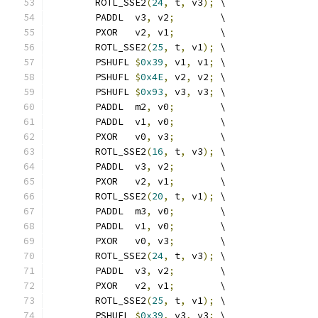
	ROTL_SSE2
(
24
,
 t
,
 v3
);
 \
	PADDL  v3
,
 v2
;
        \
	PXOR   v2
,
 v1
;
        \
	ROTL_SSE2
(
25
,
 t
,
 v1
);
 \
	PSHUFL 
$
0x39
,
 v1
,
 v1
;
 \
	PSHUFL 
$
0x4E
,
 v2
,
 v2
;
 \
	PSHUFL 
$
0x93
,
 v3
,
 v3
;
 \
	PADDL  m2
,
 v0
;
        \
	PADDL  v1
,
 v0
;
        \
	PXOR   v0
,
 v3
;
        \
	ROTL_SSE2
(
16
,
 t
,
 v3
);
 \
	PADDL  v3
,
 v2
;
        \
	PXOR   v2
,
 v1
;
        \
	ROTL_SSE2
(
20
,
 t
,
 v1
);
 \
	PADDL  m3
,
 v0
;
        \
	PADDL  v1
,
 v0
;
        \
	PXOR   v0
,
 v3
;
        \
	ROTL_SSE2
(
24
,
 t
,
 v3
);
 \
	PADDL  v3
,
 v2
;
        \
	PXOR   v2
,
 v1
;
        \
	ROTL_SSE2
(
25
,
 t
,
 v1
);
 \
	PSHUFL 
$
0x39
,
 v3
,
 v3
;
 \