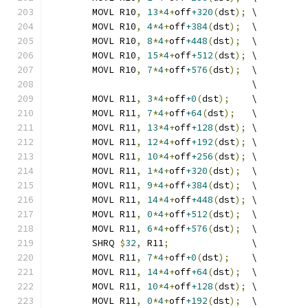
	MOVL R10
,
13
*
4
+
off
+320
(
dst
);
 \
	MOVL R10
,
4
*
4
+
off
+384
(
dst
);
  \
	MOVL R10
,
8
*
4
+
off
+448
(
dst
);
  \
	MOVL R10
,
15
*
4
+
off
+512
(
dst
);
 \
	MOVL R10
,
7
*
4
+
off
+576
(
dst
);
  \
	                             \
	MOVL R11
,
3
*
4
+
off
+0
(
dst
);
    \
	MOVL R11
,
7
*
4
+
off
+64
(
dst
);
   \
	MOVL R11
,
13
*
4
+
off
+128
(
dst
);
 \
	MOVL R11
,
12
*
4
+
off
+192
(
dst
);
 \
	MOVL R11
,
10
*
4
+
off
+256
(
dst
);
 \
	MOVL R11
,
1
*
4
+
off
+320
(
dst
);
  \
	MOVL R11
,
9
*
4
+
off
+384
(
dst
);
  \
	MOVL R11
,
14
*
4
+
off
+448
(
dst
);
 \
	MOVL R11
,
0
*
4
+
off
+512
(
dst
);
  \
	MOVL R11
,
6
*
4
+
off
+576
(
dst
);
  \
	SHRQ 
$
32
,
 R11
;
               \
	MOVL R11
,
7
*
4
+
off
+0
(
dst
);
    \
	MOVL R11
,
14
*
4
+
off
+64
(
dst
);
  \
	MOVL R11
,
10
*
4
+
off
+128
(
dst
);
 \
	MOVL R11
,
0
*
4
+
off
+192
(
dst
);
  \