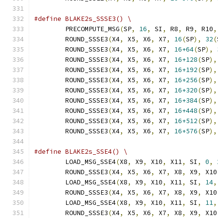
#define BLAKE2s_SSSE3() \
	PRECOMPUTE_MSG
(
SP
,
16
,
 SI
,
 R8
,
 R9
,
 R10
,
	ROUND_SSSE3
(
X4
,
 X5
,
 X6
,
 X7
,
16
(
SP
),
32
(
	ROUND_SSSE3
(
X4
,
 X5
,
 X6
,
 X7
,
16+64
(
SP
),
	ROUND_SSSE3
(
X4
,
 X5
,
 X6
,
 X7
,
16+128
(
SP
),
	ROUND_SSSE3
(
X4
,
 X5
,
 X6
,
 X7
,
16+192
(
SP
),
	ROUND_SSSE3
(
X4
,
 X5
,
 X6
,
 X7
,
16+256
(
SP
),
	ROUND_SSSE3
(
X4
,
 X5
,
 X6
,
 X7
,
16+320
(
SP
),
	ROUND_SSSE3
(
X4
,
 X5
,
 X6
,
 X7
,
16+384
(
SP
),
	ROUND_SSSE3
(
X4
,
 X5
,
 X6
,
 X7
,
16+448
(
SP
),
	ROUND_SSSE3
(
X4
,
 X5
,
 X6
,
 X7
,
16+512
(
SP
),
	ROUND_SSSE3
(
X4
,
 X5
,
 X6
,
 X7
,
16+576
(
SP
),
#define BLAKE2s_SSE4() \
	LOAD_MSG_SSE4
(
X8
,
 X9
,
 X10
,
 X11
,
 SI
,
0
,
	ROUND_SSSE3
(
X4
,
 X5
,
 X6
,
 X7
,
 X8
,
 X9
,
 X10
	LOAD_MSG_SSE4
(
X8
,
 X9
,
 X10
,
 X11
,
 SI
,
14
,
	ROUND_SSSE3
(
X4
,
 X5
,
 X6
,
 X7
,
 X8
,
 X9
,
 X10
	LOAD_MSG_SSE4
(
X8
,
 X9
,
 X10
,
 X11
,
 SI
,
11
,
	ROUND_SSSE3
(
X4
,
 X5
,
 X6
,
 X7
,
 X8
,
 X9
,
 X10