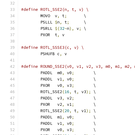
#define ROTL_SSE2(n, t, v) \
	MOVO  v
,
 t
;
       \
	PSLLL 
$
n
,
 t
;
      \
	PSRLL 
$(
32
-
n
),
 v
;
 \
	PXOR  t
,
 v
#define ROTL_SSSE3(c, v) \
	PSHUFB c
,
 v
#define ROUND_SSE2(v0, v1, v2, v3, m0, m1, m2, 
	PADDL  m0
,
 v0
;
        \
	PADDL  v1
,
 v0
;
        \
	PXOR   v0
,
 v3
;
        \
	ROTL_SSE2
(
16
,
 t
,
 v3
);
 \
	PADDL  v3
,
 v2
;
        \
	PXOR   v2
,
 v1
;
        \
	ROTL_SSE2
(
20
,
 t
,
 v1
);
 \
	PADDL  m1
,
 v0
;
        \
	PADDL  v1
,
 v0
;
        \
	PXOR   v0
,
 v3
;
        \