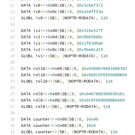
DATA iv0
<>
+0
x08
(
SB
)/
4
,
$
0x3c6ef372
DATA iv0
<>
+0
x0c
(
SB
)/
4
,
$
0xa54ff53a
GLOBL iv0
<>(
SB
),
(
NOPTR
+
RODATA
),
$
16
DATA iv1
<>
+0
x00
(
SB
)/
4
,
$
0x510e527f
DATA iv1
<>
+0
x04
(
SB
)/
4
,
$
0x9b05688c
DATA iv1
<>
+0
x08
(
SB
)/
4
,
$
0x1f83d9ab
DATA iv1
<>
+0
x0c
(
SB
)/
4
,
$
0x5be0cd19
GLOBL iv1
<>(
SB
),
(
NOPTR
+
RODATA
),
$
16
DATA rol16
<>
+0
x00
(
SB
)/
8
,
$
0x0504070601000302
DATA rol16
<>
+0
x08
(
SB
)/
8
,
$
0x0D0C0F0E09080B0A
GLOBL rol16
<>(
SB
),
(
NOPTR
+
RODATA
),
$
16
DATA rol8
<>
+0
x00
(
SB
)/
8
,
$
0x0407060500030201
DATA rol8
<>
+0
x08
(
SB
)/
8
,
$
0x0C0F0E0D080B0A09
GLOBL rol8
<>(
SB
),
(
NOPTR
+
RODATA
),
$
16
DATA counter
<>
+0
x00
(
SB
)/
8
,
$
0x40
DATA counter
<>
+0
x08
(
SB
)/
8
,
$
0x0
GLOBL counter
<>(
SB
),
(
NOPTR
+
RODATA
),
$
16