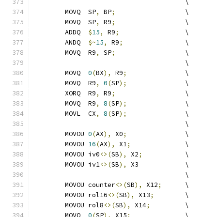
	                               \
	MOVQ  SP
,
 BP
;
                  \
	MOVQ  SP
,
 R9
;
                  \
	ADDQ  
$
15
,
 R9
;
                 \
	ANDQ  
$~
15
,
 R9
;
                \
	MOVQ  R9
,
 SP
;
                  \
	                               \
	MOVQ  
0
(
BX
),
 R9
;
               \
	MOVQ  R9
,
0
(
SP
);
               \
	XORQ  R9
,
 R9
;
                  \
	MOVQ  R9
,
8
(
SP
);
               \
	MOVL  CX
,
8
(
SP
);
               \
	                               \
	MOVOU 
0
(
AX
),
 X0
;
               \
	MOVOU 
16
(
AX
),
 X1
;
              \
	MOVOU iv0
<>(
SB
),
 X2
;
           \
	MOVOU iv1
<>(
SB
),
 X3            \
	                               \
	MOVOU counter
<>(
SB
),
 X12
;
      \
	MOVOU rol16
<>(
SB
),
 X13
;
        \
	MOVOU rol8
<>(
SB
),
 X14
;
         \
	MOVO  
0
(
SP
),
 X15
;
              \