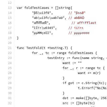
var foldTestCases = []string{
	"βß\u13f8",        
// "βssᏰ"
	"ab\u13fc\uab7aꭰ", 
// abᏴᎪᎠ
	"aﬃﬄaﬆ",           
// affifflast
	"Iİiı\u0345",      
// ii̇iıι
	"µµΜΜςσΣΣ",        
// μμμμσσσσ
}
func TestFold(t *testing.T) {
	for _, tc := range foldTestCases {
		testEntry := func(name string,
			want := ""
			for _, r := range tc {
				want += m(r)
			}
			if got := c.String(tc)
				t.Errorf("%s
			}
			dst := make([]byte, 256
			src := []byte(tc)