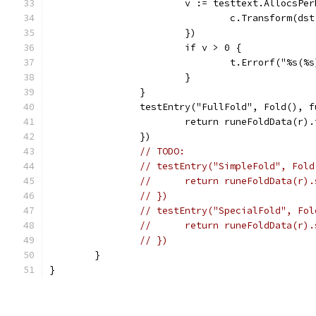
			v := testtext.AllocsPe
				c.Transform(d
			})
			if v > 0 {
				t.Errorf("%s
			}
		}
		testEntry("FullFold", Fold(), 
			return runeFoldData(r)
		})
// TODO:
// testEntry("SimpleFold", Fold
// 	return runeFoldData(r)
// })
// testEntry("SpecialFold", Fol
// 	return runeFoldData(r)
// })
	}
}