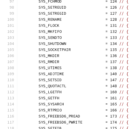
	SYS_FCHMOD                   = 124 
// {
	SYS_SETREUID                 = 126 
// {
	SYS_SETREGID                 = 127 
// {
	SYS_RENAME                   = 128 
// {
	SYS_FLOCK                    = 131 
// {
	SYS_MKFIFO                   = 132 
// {
	SYS_SENDTO                   = 133 
// {
	SYS_SHUTDOWN                 = 134 
// {
	SYS_SOCKETPAIR               = 135 
// {
	SYS_MKDIR                    = 136 
// {
	SYS_RMDIR                    = 137 
// {
	SYS_UTIMES                   = 138 
// {
	SYS_ADJTIME                  = 140 
// {
	SYS_SETSID                   = 147 
// {
	SYS_QUOTACTL                 = 148 
// {
	SYS_LGETFH                   = 160 
// {
	SYS_GETFH                    = 161 
// {
	SYS_SYSARCH                  = 165 
// {
	SYS_RTPRIO                   = 166 
// {
	SYS_FREEBSD6_PREAD           = 173 
// {
	SYS_FREEBSD6_PWRITE          = 174 
// {
	SYS_SETFIB                   = 175 
// {