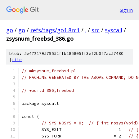
Sign in
go
/
go
/
refs/tags/go1.8rc1
/
.
/
src
/
syscall
/
zsysnum_freebsd_386.go
blob: 5e472179579552ffb285805ff3ef2b0f7ac57480
[
file
]
// mksysnum_freebsd.pl
// MACHINE GENERATED BY THE ABOVE COMMAND; DO N
// +build 386,freebsd
package syscall
const (
// SYS_NOSYS = 0;  // { int nosys(void)
	SYS_EXIT                     = 1   
// {
	SYS_FORK                     = 2   
// {