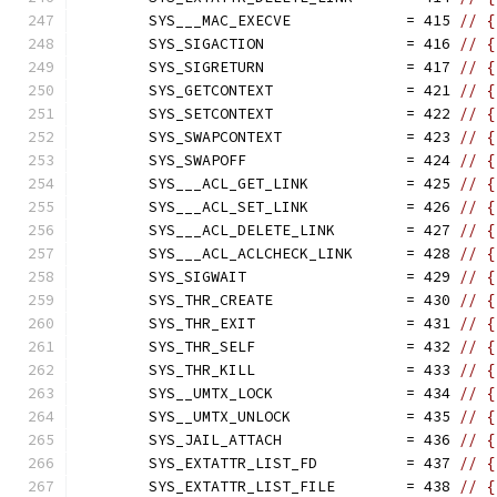
	SYS___MAC_EXECVE             = 415 
// {
	SYS_SIGACTION                = 416 
// {
	SYS_SIGRETURN                = 417 
// {
	SYS_GETCONTEXT               = 421 
// {
	SYS_SETCONTEXT               = 422 
// {
	SYS_SWAPCONTEXT              = 423 
// {
	SYS_SWAPOFF                  = 424 
// {
	SYS___ACL_GET_LINK           = 425 
// {
	SYS___ACL_SET_LINK           = 426 
// {
	SYS___ACL_DELETE_LINK        = 427 
// {
	SYS___ACL_ACLCHECK_LINK      = 428 
// {
	SYS_SIGWAIT                  = 429 
// {
	SYS_THR_CREATE               = 430 
// {
	SYS_THR_EXIT                 = 431 
// {
	SYS_THR_SELF                 = 432 
// {
	SYS_THR_KILL                 = 433 
// {
	SYS__UMTX_LOCK               = 434 
// {
	SYS__UMTX_UNLOCK             = 435 
// {
	SYS_JAIL_ATTACH              = 436 
// {
	SYS_EXTATTR_LIST_FD          = 437 
// {
	SYS_EXTATTR_LIST_FILE        = 438 
// {