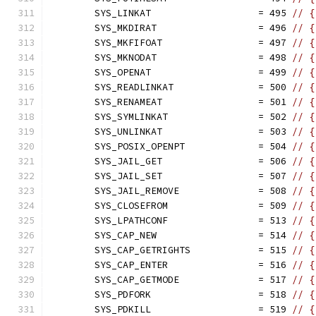
	SYS_LINKAT                   = 495 
// {
	SYS_MKDIRAT                  = 496 
// {
	SYS_MKFIFOAT                 = 497 
// {
	SYS_MKNODAT                  = 498 
// {
	SYS_OPENAT                   = 499 
// {
	SYS_READLINKAT               = 500 
// {
	SYS_RENAMEAT                 = 501 
// {
	SYS_SYMLINKAT                = 502 
// {
	SYS_UNLINKAT                 = 503 
// {
	SYS_POSIX_OPENPT             = 504 
// {
	SYS_JAIL_GET                 = 506 
// {
	SYS_JAIL_SET                 = 507 
// {
	SYS_JAIL_REMOVE              = 508 
// {
	SYS_CLOSEFROM                = 509 
// {
	SYS_LPATHCONF                = 513 
// {
	SYS_CAP_NEW                  = 514 
// {
	SYS_CAP_GETRIGHTS            = 515 
// {
	SYS_CAP_ENTER                = 516 
// {
	SYS_CAP_GETMODE              = 517 
// {
	SYS_PDFORK                   = 518 
// {
	SYS_PDKILL                   = 519 
// {