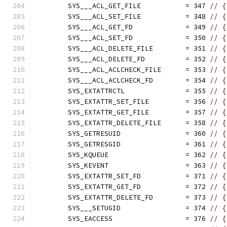
	SYS___ACL_GET_FILE           = 347 
// {
	SYS___ACL_SET_FILE           = 348 
// {
	SYS___ACL_GET_FD             = 349 
// {
	SYS___ACL_SET_FD             = 350 
// {
	SYS___ACL_DELETE_FILE        = 351 
// {
	SYS___ACL_DELETE_FD          = 352 
// {
	SYS___ACL_ACLCHECK_FILE      = 353 
// {
	SYS___ACL_ACLCHECK_FD        = 354 
// {
	SYS_EXTATTRCTL               = 355 
// {
	SYS_EXTATTR_SET_FILE         = 356 
// {
	SYS_EXTATTR_GET_FILE         = 357 
// {
	SYS_EXTATTR_DELETE_FILE      = 358 
// {
	SYS_GETRESUID                = 360 
// {
	SYS_GETRESGID                = 361 
// {
	SYS_KQUEUE                   = 362 
// {
	SYS_KEVENT                   = 363 
// {
	SYS_EXTATTR_SET_FD           = 371 
// {
	SYS_EXTATTR_GET_FD           = 372 
// {
	SYS_EXTATTR_DELETE_FD        = 373 
// {
	SYS___SETUGID                = 374 
// {
	SYS_EACCESS                  = 376 
// {