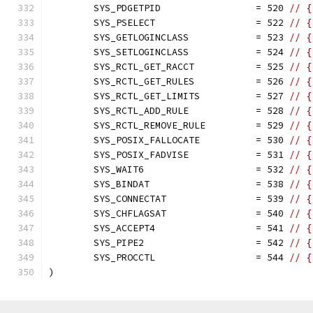
	SYS_PDGETPID                 = 520 
// {
	SYS_PSELECT                  = 522 
// {
	SYS_GETLOGINCLASS            = 523 
// {
	SYS_SETLOGINCLASS            = 524 
// {
	SYS_RCTL_GET_RACCT           = 525 
// {
	SYS_RCTL_GET_RULES           = 526 
// {
	SYS_RCTL_GET_LIMITS          = 527 
// {
	SYS_RCTL_ADD_RULE            = 528 
// {
	SYS_RCTL_REMOVE_RULE         = 529 
// {
	SYS_POSIX_FALLOCATE          = 530 
// {
	SYS_POSIX_FADVISE            = 531 
// {
	SYS_WAIT6                    = 532 
// {
	SYS_BINDAT                   = 538 
// {
	SYS_CONNECTAT                = 539 
// {
	SYS_CHFLAGSAT                = 540 
// {
	SYS_ACCEPT4                  = 541 
// {
	SYS_PIPE2                    = 542 
// {
	SYS_PROCCTL                  = 544 
// {
)