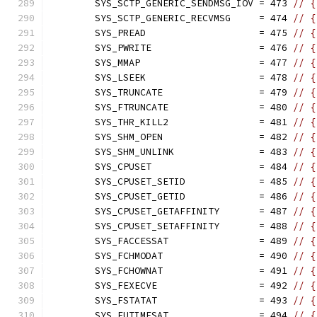
	SYS_SCTP_GENERIC_SENDMSG_IOV = 473 
// {
	SYS_SCTP_GENERIC_RECVMSG     = 474 
// {
	SYS_PREAD                    = 475 
// {
	SYS_PWRITE                   = 476 
// {
	SYS_MMAP                     = 477 
// {
	SYS_LSEEK                    = 478 
// {
	SYS_TRUNCATE                 = 479 
// {
	SYS_FTRUNCATE                = 480 
// {
	SYS_THR_KILL2                = 481 
// {
	SYS_SHM_OPEN                 = 482 
// {
	SYS_SHM_UNLINK               = 483 
// {
	SYS_CPUSET                   = 484 
// {
	SYS_CPUSET_SETID             = 485 
// {
	SYS_CPUSET_GETID             = 486 
// {
	SYS_CPUSET_GETAFFINITY       = 487 
// {
	SYS_CPUSET_SETAFFINITY       = 488 
// {
	SYS_FACCESSAT                = 489 
// {
	SYS_FCHMODAT                 = 490 
// {
	SYS_FCHOWNAT                 = 491 
// {
	SYS_FEXECVE                  = 492 
// {
	SYS_FSTATAT                  = 493 
// {
	SYS_FUTIMESAT                = 494 
// {