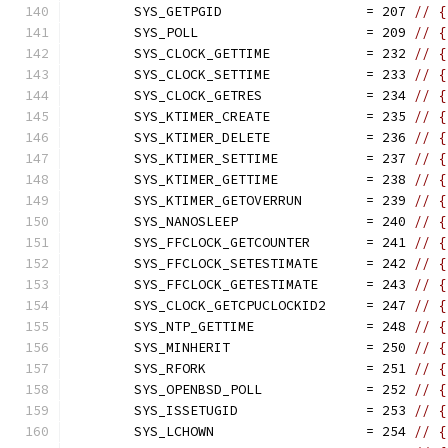
	SYS_GETPGID                  = 207 
// {
	SYS_POLL                     = 209 
// {
	SYS_CLOCK_GETTIME            = 232 
// {
	SYS_CLOCK_SETTIME            = 233 
// {
	SYS_CLOCK_GETRES             = 234 
// {
	SYS_KTIMER_CREATE            = 235 
// {
	SYS_KTIMER_DELETE            = 236 
// {
	SYS_KTIMER_SETTIME           = 237 
// {
	SYS_KTIMER_GETTIME           = 238 
// {
	SYS_KTIMER_GETOVERRUN        = 239 
// {
	SYS_NANOSLEEP                = 240 
// {
	SYS_FFCLOCK_GETCOUNTER       = 241 
// {
	SYS_FFCLOCK_SETESTIMATE      = 242 
// {
	SYS_FFCLOCK_GETESTIMATE      = 243 
// {
	SYS_CLOCK_GETCPUCLOCKID2     = 247 
// {
	SYS_NTP_GETTIME              = 248 
// {
	SYS_MINHERIT                 = 250 
// {
	SYS_RFORK                    = 251 
// {
	SYS_OPENBSD_POLL             = 252 
// {
	SYS_ISSETUGID                = 253 
// {
	SYS_LCHOWN                   = 254 
// {