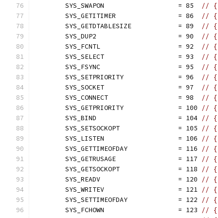
	SYS_SWAPON                   = 85  
// {
	SYS_GETITIMER                = 86  
// {
	SYS_GETDTABLESIZE            = 89  
// {
	SYS_DUP2                     = 90  
// {
	SYS_FCNTL                    = 92  
// {
	SYS_SELECT                   = 93  
// {
	SYS_FSYNC                    = 95  
// {
	SYS_SETPRIORITY              = 96  
// {
	SYS_SOCKET                   = 97  
// {
	SYS_CONNECT                  = 98  
// {
	SYS_GETPRIORITY              = 100 
// {
	SYS_BIND                     = 104 
// {
	SYS_SETSOCKOPT               = 105 
// {
	SYS_LISTEN                   = 106 
// {
	SYS_GETTIMEOFDAY             = 116 
// {
	SYS_GETRUSAGE                = 117 
// {
	SYS_GETSOCKOPT               = 118 
// {
	SYS_READV                    = 120 
// {
	SYS_WRITEV                   = 121 
// {
	SYS_SETTIMEOFDAY             = 122 
// {
	SYS_FCHOWN                   = 123 
// {