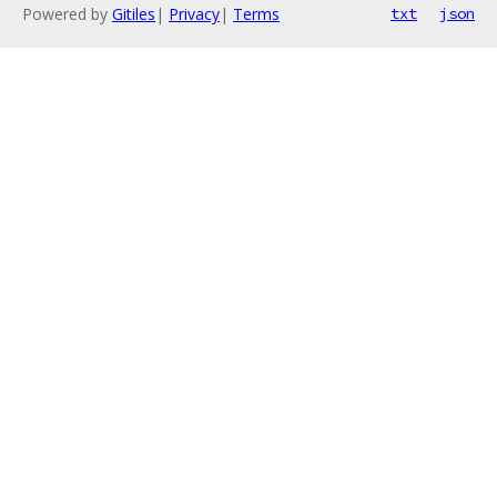
Powered by
Gitiles
|
Privacy
|
Terms
txt
json