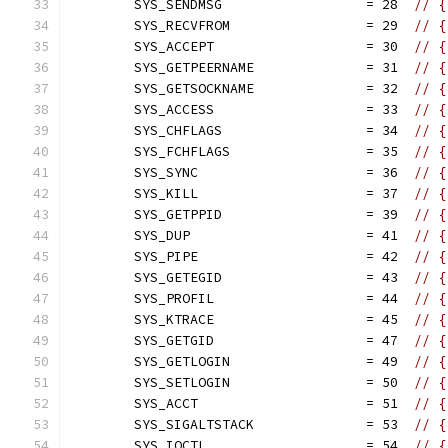
	SYS_SENDMSG                  = 28  
// {
	SYS_RECVFROM                 = 29  
// {
	SYS_ACCEPT                   = 30  
// {
	SYS_GETPEERNAME              = 31  
// {
	SYS_GETSOCKNAME              = 32  
// {
	SYS_ACCESS                   = 33  
// {
	SYS_CHFLAGS                  = 34  
// {
	SYS_FCHFLAGS                 = 35  
// {
	SYS_SYNC                     = 36  
// {
	SYS_KILL                     = 37  
// {
	SYS_GETPPID                  = 39  
// {
	SYS_DUP                      = 41  
// {
	SYS_PIPE                     = 42  
// {
	SYS_GETEGID                  = 43  
// {
	SYS_PROFIL                   = 44  
// {
	SYS_KTRACE                   = 45  
// {
	SYS_GETGID                   = 47  
// {
	SYS_GETLOGIN                 = 49  
// {
	SYS_SETLOGIN                 = 50  
// {
	SYS_ACCT                     = 51  
// {
	SYS_SIGALTSTACK              = 53  
// {
	SYS_IOCTL                    = 54  
// {