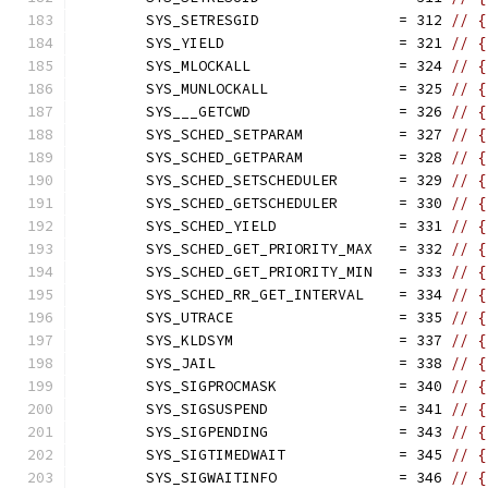
	SYS_SETRESGID                = 312 
// {
	SYS_YIELD                    = 321 
// {
	SYS_MLOCKALL                 = 324 
// {
	SYS_MUNLOCKALL               = 325 
// {
	SYS___GETCWD                 = 326 
// {
	SYS_SCHED_SETPARAM           = 327 
// {
	SYS_SCHED_GETPARAM           = 328 
// {
	SYS_SCHED_SETSCHEDULER       = 329 
// {
	SYS_SCHED_GETSCHEDULER       = 330 
// {
	SYS_SCHED_YIELD              = 331 
// {
	SYS_SCHED_GET_PRIORITY_MAX   = 332 
// {
	SYS_SCHED_GET_PRIORITY_MIN   = 333 
// {
	SYS_SCHED_RR_GET_INTERVAL    = 334 
// {
	SYS_UTRACE                   = 335 
// {
	SYS_KLDSYM                   = 337 
// {
	SYS_JAIL                     = 338 
// {
	SYS_SIGPROCMASK              = 340 
// {
	SYS_SIGSUSPEND               = 341 
// {
	SYS_SIGPENDING               = 343 
// {
	SYS_SIGTIMEDWAIT             = 345 
// {
	SYS_SIGWAITINFO              = 346 
// {