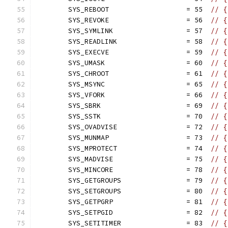
	SYS_REBOOT                   = 55  
// {
	SYS_REVOKE                   = 56  
// {
	SYS_SYMLINK                  = 57  
// {
	SYS_READLINK                 = 58  
// {
	SYS_EXECVE                   = 59  
// {
	SYS_UMASK                    = 60  
// {
	SYS_CHROOT                   = 61  
// {
	SYS_MSYNC                    = 65  
// {
	SYS_VFORK                    = 66  
// {
	SYS_SBRK                     = 69  
// {
	SYS_SSTK                     = 70  
// {
	SYS_OVADVISE                 = 72  
// {
	SYS_MUNMAP                   = 73  
// {
	SYS_MPROTECT                 = 74  
// {
	SYS_MADVISE                  = 75  
// {
	SYS_MINCORE                  = 78  
// {
	SYS_GETGROUPS                = 79  
// {
	SYS_SETGROUPS                = 80  
// {
	SYS_GETPGRP                  = 81  
// {
	SYS_SETPGID                  = 82  
// {
	SYS_SETITIMER                = 83  
// {