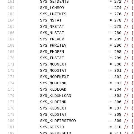
	SYS_GETDENTS                 = 272 
// {
	SYS_LCHMOD                   = 274 
// {
	SYS_LUTIMES                  = 276 
// {
	SYS_NSTAT                    = 278 
// {
	SYS_NFSTAT                   = 279 
// {
	SYS_NLSTAT                   = 280 
// {
	SYS_PREADV                   = 289 
// {
	SYS_PWRITEV                  = 290 
// {
	SYS_FHOPEN                   = 298 
// {
	SYS_FHSTAT                   = 299 
// {
	SYS_MODNEXT                  = 300 
// {
	SYS_MODSTAT                  = 301 
// {
	SYS_MODFNEXT                 = 302 
// {
	SYS_MODFIND                  = 303 
// {
	SYS_KLDLOAD                  = 304 
// {
	SYS_KLDUNLOAD                = 305 
// {
	SYS_KLDFIND                  = 306 
// {
	SYS_KLDNEXT                  = 307 
// {
	SYS_KLDSTAT                  = 308 
// {
	SYS_KLDFIRSTMOD              = 309 
// {
	SYS_GETSID                   = 310 
// {
	SYS_SETRESUID                = 311 
// {