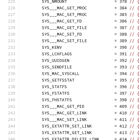
	SYS_NMOUNT                   = 378 
// {
	SYS___MAC_GET_PROC           = 384 
// {
	SYS___MAC_SET_PROC           = 385 
// {
	SYS___MAC_GET_FD             = 386 
// {
	SYS___MAC_GET_FILE           = 387 
// {
	SYS___MAC_SET_FD             = 388 
// {
	SYS___MAC_SET_FILE           = 389 
// {
	SYS_KENV                     = 390 
// {
	SYS_LCHFLAGS                 = 391 
// {
	SYS_UUIDGEN                  = 392 
// {
	SYS_SENDFILE                 = 393 
// {
	SYS_MAC_SYSCALL              = 394 
// {
	SYS_GETFSSTAT                = 395 
// {
	SYS_STATFS                   = 396 
// {
	SYS_FSTATFS                  = 397 
// {
	SYS_FHSTATFS                 = 398 
// {
	SYS___MAC_GET_PID            = 409 
// {
	SYS___MAC_GET_LINK           = 410 
// {
	SYS___MAC_SET_LINK           = 411 
// {
	SYS_EXTATTR_SET_LINK         = 412 
// {
	SYS_EXTATTR_GET_LINK         = 413 
// {
	SYS_EXTATTR_DELETE_LINK      = 414 
// {