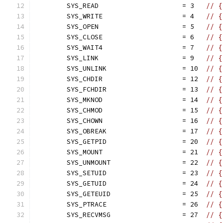
	SYS_READ                     = 3   
// {
	SYS_WRITE                    = 4   
// {
	SYS_OPEN                     = 5   
// {
	SYS_CLOSE                    = 6   
// {
	SYS_WAIT4                    = 7   
// {
	SYS_LINK                     = 9   
// {
	SYS_UNLINK                   = 10  
// {
	SYS_CHDIR                    = 12  
// {
	SYS_FCHDIR                   = 13  
// {
	SYS_MKNOD                    = 14  
// {
	SYS_CHMOD                    = 15  
// {
	SYS_CHOWN                    = 16  
// {
	SYS_OBREAK                   = 17  
// {
	SYS_GETPID                   = 20  
// {
	SYS_MOUNT                    = 21  
// {
	SYS_UNMOUNT                  = 22  
// {
	SYS_SETUID                   = 23  
// {
	SYS_GETUID                   = 24  
// {
	SYS_GETEUID                  = 25  
// {
	SYS_PTRACE                   = 26  
// {
	SYS_RECVMSG                  = 27  
// {