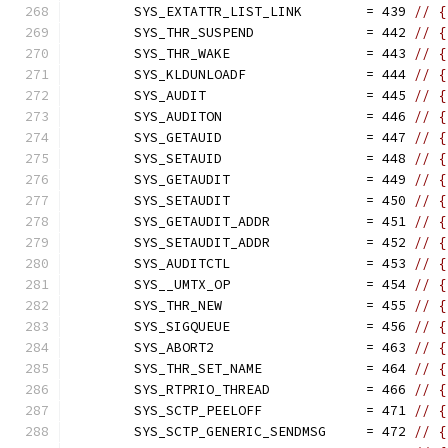
	SYS_EXTATTR_LIST_LINK        = 439 
// {
	SYS_THR_SUSPEND              = 442 
// {
	SYS_THR_WAKE                 = 443 
// {
	SYS_KLDUNLOADF               = 444 
// {
	SYS_AUDIT                    = 445 
// {
	SYS_AUDITON                  = 446 
// {
	SYS_GETAUID                  = 447 
// {
	SYS_SETAUID                  = 448 
// {
	SYS_GETAUDIT                 = 449 
// {
	SYS_SETAUDIT                 = 450 
// {
	SYS_GETAUDIT_ADDR            = 451 
// {
	SYS_SETAUDIT_ADDR            = 452 
// {
	SYS_AUDITCTL                 = 453 
// {
	SYS__UMTX_OP                 = 454 
// {
	SYS_THR_NEW                  = 455 
// {
	SYS_SIGQUEUE                 = 456 
// {
	SYS_ABORT2                   = 463 
// {
	SYS_THR_SET_NAME             = 464 
// {
	SYS_RTPRIO_THREAD            = 466 
// {
	SYS_SCTP_PEELOFF             = 471 
// {
	SYS_SCTP_GENERIC_SENDMSG     = 472 
// {