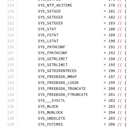
	SYS_NTP_ADJTIME              = 176 
// {
	SYS_SETGID                   = 181 
// {
	SYS_SETEGID                  = 182 
// {
	SYS_SETEUID                  = 183 
// {
	SYS_STAT                     = 188 
// {
	SYS_FSTAT                    = 189 
// {
	SYS_LSTAT                    = 190 
// {
	SYS_PATHCONF                 = 191 
// {
	SYS_FPATHCONF                = 192 
// {
	SYS_GETRLIMIT                = 194 
// {
	SYS_SETRLIMIT                = 195 
// {
	SYS_GETDIRENTRIES            = 196 
// {
	SYS_FREEBSD6_MMAP            = 197 
// {
	SYS_FREEBSD6_LSEEK           = 199 
// {
	SYS_FREEBSD6_TRUNCATE        = 200 
// {
	SYS_FREEBSD6_FTRUNCATE       = 201 
// {
	SYS___SYSCTL                 = 202 
// {
	SYS_MLOCK                    = 203 
// {
	SYS_MUNLOCK                  = 204 
// {
	SYS_UNDELETE                 = 205 
// {
	SYS_FUTIMES                  = 206 
// {