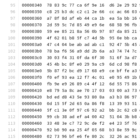
00000340  78 83 9c 77 ca 6f 9e 16  d6 2e 29 92 
00000350  c8 25 b3 dc c2 c1 2e 66  cc ac 66 03 
00000360  a7 8f 8d af eb 44 ca 1b  ea 5a bb 16 
00000370  2d 59 5c 7d 85 49 e9 6e  68 58 96 fb 
00000380  59 ee 85 21 8a 56 0b 97  87 da 85 21 
00000390  4f 62 01 b8 5f c7 4d 5b  95 0e bb ca 
000003a0  47 c4 04 be ab ad ab c1  92 47 5b 45 
000003b0  78 ba f6 56 a9 dd 2b 6a  a3 74 74 7c 
000003c0  30 03 f4 31 0f da 6f 30  51 6f 3a d7 
000003d0  45 4b bc 8f e0 29 9a c9  6d cd 98 f8 
000003e0  5b 87 f2 bc d9 17 68 e9  ce bf fe a3 
000003f0  f0 ef 93 ea 12 f7 4c 01  e0 95 49 1b 
00000400  fb 9e e9 26 89 c4 4f 12  6d 55 75 86 
00000410  e8 79 5a 8c ae 70 17 03  03 00 a3 73 
00000420  bd ed d8 43 5e 93 80 8a  a3 b3 86 97 
00000430  0d 15 5f 2d 65 0a 86 f8  13 39 93 51 
00000440  5f c1 3e 0f 97 c6 92 a2  bb 2c 62 c8 
00000450  99 cb 38 ad ef a4 00 42  51 04 3b b8 
00000460  33 48 3e c7 72 9c de f2  e4 23 5f 76 
00000470  92 b0 90 ea 25 4f 05 68  b3 8e 59 9c 
00000480  02 73 96 bf e6 fe 80 2c  32 26 ac 91 