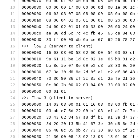
00000070  03 00 01 02 00 0a 00 06  00 04 00 1d 
00000080  00 00 00 17 00 00 00 0d  00 1e 00 1c 
00000090  06 03 08 07 08 08 08 09  08 0a 08 0b 
000000a0  08 06 04 01 05 01 06 01  00 2b 00 03 
000000b0  2d 00 02 01 01 00 33 00  26 00 24 00 
000000c0  ae 88 dd 6c 7c 4c fb e5  65 ca 8e 63 
000000d0  33 ff 00 95 db 0b ce 67  62 26 78 27 
>>> Flow 2 (server to client)
00000000  16 03 03 00 58 02 00 00  54 03 03 cf 
00000010  9a 61 11 be 1d 8c 02 1e  65 b8 91 c2 
00000020  bb 8c 5e 07 9e 09 e2 c8  a8 33 9c 20 
00000030  67 3e 30 d8 8e 2d 0f a1  c2 df 86 48 
00000040  73 30 80 86 cf 2c 85 d1  2a fe 21 36 
00000050  0c 00 2b 00 02 03 04 00  33 00 02 00 
00000060  00 01 01                             
>>> Flow 3 (client to server)
00000000  14 03 03 00 01 01 16 03  03 00 fb 01 
00000010  03 ab e7 6d 22 09 bf 08  ef a1 7e 7c 
00000020  39 43 62 84 67 a8 df b1  a1 3a d7 37 
00000030  54 20 20 f3 5b 41 67 3e  30 d8 8e 2d 
00000040  86 48 8c 05 bb d7 73 30  80 86 cf 2c 
00000050  21 36 00 08 13 02 13 03  13 01 00 ff 