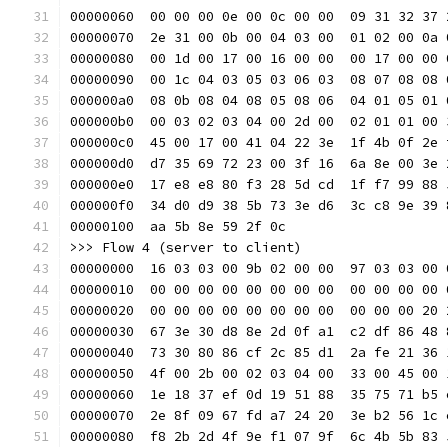
00000060  00 00 00 0e 00 0c 00 00  09 31 32 37 
00000070  2e 31 00 0b 00 04 03 00  01 02 00 0a 
00000080  00 1d 00 17 00 16 00 00  00 17 00 00 
00000090  00 1c 04 03 05 03 06 03  08 07 08 08 
000000a0  08 0b 08 04 08 05 08 06  04 01 05 01 
000000b0  00 03 02 03 04 00 2d 00  02 01 01 00 
000000c0  45 00 17 00 41 04 22 3e  1f 4b 0f 2e 
000000d0  d7 35 69 72 23 00 3f 16  6a 8e 00 3e 
000000e0  17 e8 e8 80 f3 28 5d cd  1f f7 99 88 
000000f0  34 d0 d9 38 5b 73 3e d6  3c c8 9e 39 
00000100  aa 5b 8e 59 2f 0c                    
>>> Flow 4 (server to client)
00000000  16 03 03 00 9b 02 00 00  97 03 03 00 
00000010  00 00 00 00 00 00 00 00  00 00 00 00 
00000020  00 00 00 00 00 00 00 00  00 00 00 20 
00000030  67 3e 30 d8 8e 2d 0f a1  c2 df 86 48 
00000040  73 30 80 86 cf 2c 85 d1  2a fe 21 36 
00000050  4f 00 2b 00 02 03 04 00  33 00 45 00 
00000060  1e 18 37 ef 0d 19 51 88  35 75 71 b5 
00000070  2e 8f 09 67 fd a7 24 20  3e b2 56 1c 
00000080  f8 2b 2d 4f 9e f1 07 9f  6c 4b 5b 83 