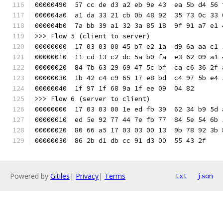
00000490  57 cc de d3 a2 eb 9e 43  ea 5b d4 56 
000004a0  a1 da 33 21 cb 0b 48 92  35 73 0c 33 
000004b0  7a bb 39 a1 32 3a 85 18  9f 91 a7 e1 
>>> Flow 5 (client to server)
00000000  17 03 03 00 45 b7 e2 1a  d9 6a aa c1 
00000010  11 cd 13 c2 dc 5a b0 fa  e3 62 09 a1 
00000020  84 7b 63 29 69 47 5c bf  ca c6 36 2f 
00000030  1b 42 c4 c9 65 17 e8 bd  c4 97 5b e4 
00000040  1f 97 1f 68 9a 1f ee 09  04 82       
>>> Flow 6 (server to client)
00000000  17 03 03 00 1e ed fb 39  62 34 b9 5d 
00000010  ed 5e 92 77 44 7e fb 77  84 5e 54 6b 
00000020  80 66 a5 17 03 03 00 13  9b 78 92 3b 
00000030  86 2b d1 db cc 91 d3 00  55 43 2f    
Powered by
Gitiles
|
Privacy
|
Terms
txt
json