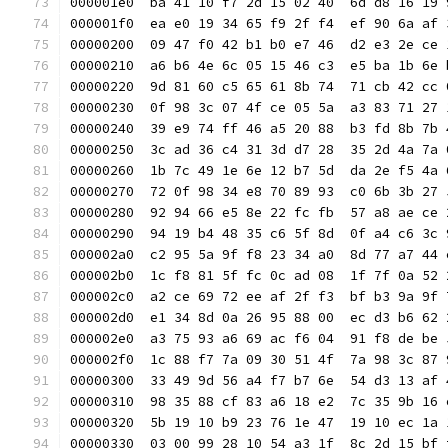
000001e0  ba 41 10 f7 2d 15 02 40  6d d8 16 19 
000001f0  ea e0 19 34 65 f9 2f f4  ef 90 6a af 
00000200  09 47 f0 42 b1 b0 e7 46  d2 e3 2e ce 
00000210  a6 b6 4e 6c 05 15 46 c3  e5 ba 1b 6e 
00000220  9d 81 60 c5 65 61 8b 74  71 cb 42 cc 
00000230  0f 98 3c 07 4f ce 05 5a  a3 83 71 27 
00000240  39 e9 74 ff 46 a5 20 88  b3 fd 8b 7b 
00000250  3c ad 36 c4 31 3d d7 28  35 2d 4a 7a 
00000260  1b 7c 49 1e 6e 12 b7 5d  da 2e f5 4a 
00000270  72 0f 98 34 e8 70 89 93  c0 6b 3b 27 
00000280  92 94 66 e5 8e 22 fc fb  57 a8 ae ce 
00000290  94 19 b4 48 35 c6 5f 8d  0f a4 c6 3c 
000002a0  c2 95 5a 9f f8 23 34 a0  8d 77 a7 44 
000002b0  1c f8 81 5f fc 0c ad 08  1f 7f 0a 52 
000002c0  a2 ce 69 72 ee af 2f f3  bf b3 9a 9f 
000002d0  e1 34 8d 0a 26 95 88 00  ec d3 b6 62 
000002e0  a3 75 93 a6 69 ac f6 04  91 f8 de be 
000002f0  1c 88 f7 7a 09 30 51 4f  7a 98 3c 87 
00000300  33 49 9d 56 a4 f7 b7 6e  54 d3 13 af 
00000310  98 35 88 cf 83 a6 18 e2  7c 35 9b 16 
00000320  5b 19 10 b9 23 76 1e 47  19 10 ec 1a 
00000330  03 00 99 28 10 54 a3 1f  8c 2d 15 bf 