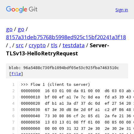
Sign in
go
/
go
/
8157a31deb75768b5998ed925c15bf20241a3f18
/
.
/
src
/
crypto
/
tls
/
testdata
/
Server-
TLSv13-HelloRetryRequest
blob: 96a5488c730fb1094bdf05e53c925fba7463510c
[
file
]
>>> Flow 1 (client to server)
00000000  16 03 01 00 da 01 00 00  d6 03 03 ab 
00000010  bf 08 ef a1 7e 7c 8d ea  fd a5 39 43 
00000020  df b1 a1 3a d7 37 dc 0d  ef 27 54 20 
00000030  67 3e 30 d8 8e 2d 0f a1  c2 df 86 48 
00000040  73 30 80 86 cf 2c 85 d1  2a fe 21 36 
00000050  13 03 13 01 00 ff 01 00  00 85 00 00 
00000060  00 00 09 31 32 37 2e 30  2e 30 2e 31 