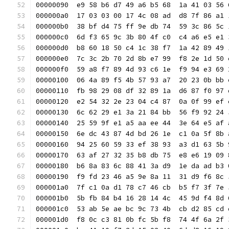
00000090  e9 58 b6 d7 49 a6 b5 68  1a 41 03 56 
000000a0  17 03 03 00 17 4c 08 ad  d8 7f 86 a1 
000000b0  38 bf d4 75 ff 9e db 74  59 3c 86 5c 
000000c0  6d f3 65 9c 3b 80 4f c0  c4 a6 e5 e1 
000000d0  b8 60 18 50 c4 1c 38 f7  1a 42 89 49 
000000e0  7c 3c 2b 70 2d 8b e7 99  f8 2e 1d 50 
000000f0  59 a8 f7 89 4d 93 c6 1e  f9 94 e3 69 
00000100  06 4a 89 f5 4b 57 93 a7  20 23 0b bb 
00000110  fb 98 29 08 df 32 89 1a  d6 87 f0 97 
00000120  e2 54 32 2e 23 04 c4 87  0a 0f 99 ef 
00000130  6c 62 29 e1 3a 21 84 bb  56 f9 92 24 
00000140  25 59 9f e1 a5 aa ee 44  3e 64 e5 af 
00000150  6e dc 43 87 4d bd 26 1e  c1 0a 5f 8b 
00000160  94 25 60 59 33 ef 38 93  a3 d1 63 5b 
00000170  63 af 27 32 35 b8 db 75  e8 e6 19 09 
00000180  b6 8a 83 6c 88 41 3a d9  1e da ad b3 
00000190  f9 fd 23 46 a5 9e 8a 11  31 d9 f6 8c 
000001a0  7f c1 0a d1 78 c7 46 cb  b5 f7 3f 7e 
000001b0  5b fb 84 b4 16 28 14 4c  45 9d f4 8d 
000001c0  53 ab 5e ae bc 9c 73 4b  cb d2 85 cd 
000001d0  f8 0c c3 81 0b fc 5b f8  74 4f 6a 2f 