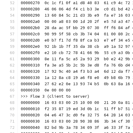
00000270  0c 1c f1 0f a1 d8 40 83  61 c9 4c 72 
00000280  46 06 06 4d f4 c1 b3 3e  c0 d1 bd 42 
00000290  13 60 84 5c 21 d3 3b e9  fa e7 16 03 
000002a0  00 00 a8 03 00 1d 20 2f  e5 7d a3 47 
000002b0  28 da ac 5f bb 29 07 30  ff f6 84 af 
000002c0  90 99 5f 58 cb 3b 74 04  01 00 80 2c 
000002d0  e0 b7 f1 7d f8 8f ca b3  e7 ef 34 e5 
000002e0  92 1b 1b 7f 35 da 38 cb  a9 1a 52 97 
000002f0  e2 10 cb 72 78 41 66 9b  55 c9 a3 0b 
00000300  8e 11 fa 5c a5 2a 93 29  b0 e2 42 9b 
00000310  fa 3e a5 5b 2c 5b 3e d8  fa 76 6b d4 
00000320  17 92 9c 40 a4 f3 b3 a4  6d 12 da f7 
00000330  1a 12 8a c8 19 a6 f8 e0  49 b8 6b 79 
00000340  27 62 e2 0e 13 93 74 b5  0b 63 8a 16 
00000350  0e 00 00 00                          
>>> Flow 3 (client to server)
00000000  16 03 03 00 25 10 00 00  21 20 0a 81 
00000010  f2 35 87 19 ed 3d 0b 1c  51 ff b7 51 
00000020  04 e6 47 3c d0 fe 32 75  64 28 14 03 
00000030  16 03 03 00 28 90 38 86  3b 34 cf 30 
00000040  82 bd 9b 3a 78 34 09 3f  a6 33 3f 7a 