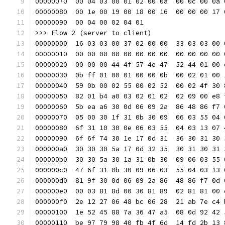
00000070  00 04 03 00 01 02 00 0a  00 0c 00 0a 
00000080  00 1e 00 19 00 18 00 16  00 00 00 17 
00000090  00 04 00 02 04 01                    
>>> Flow 2 (server to client)
00000000  16 03 03 00 37 02 00 00  33 03 03 00 
00000010  00 00 00 00 00 00 00 00  00 00 00 00 
00000020  00 00 00 44 4f 57 4e 47  52 44 01 00 
00000030  0b ff 01 00 01 00 00 0b  00 02 01 00 
00000040  59 0b 00 02 55 00 02 52  00 02 4f 30 
00000050  82 01 b4 a0 03 02 01 02  02 09 00 e8 
00000060  5b ea a6 30 0d 06 09 2a  86 48 86 f7 
00000070  05 00 30 1f 31 0b 30 09  06 03 55 04 
00000080  6f 31 10 30 0e 06 03 55  04 03 13 07 
00000090  6f 6f 74 30 1e 17 0d 31  36 30 31 30 
000000a0  30 30 30 5a 17 0d 32 35  30 31 30 31 
000000b0  30 30 5a 30 1a 31 0b 30  09 06 03 55 
000000c0  47 6f 31 0b 30 09 06 03  55 04 03 13 
000000d0  81 9f 30 0d 06 09 2a 86  48 86 f7 0d 
000000e0  00 03 81 8d 00 30 81 89  02 81 81 00 
000000f0  2e 12 27 06 48 bc 06 28  21 ab 7e c4 
00000100  1e 52 45 88 7a 36 47 a5  08 0d 92 42 
00000110  be 97 79 98 40 fb 4f 6d  14 fd 2b 13 