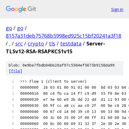
Sign in
go
/
go
/
8157a31deb75768b5998ed925c15bf20241a3f18
/
.
/
src
/
crypto
/
tls
/
testdata
/
Server-
TLSv12-RSA-RSAPKCS1v15
blob: 0e9be7fbdb04bb20af97c5584ef5675b9158da99
[
file
]
>>> Flow 1 (client to server)
00000000  16 03 01 00 91 01 00 00  8d 03 03 84 
00000010  80 c4 fb ca 14 f7 c9 d9  55 f0 8e 63 
00000020  e7 5e 60 e9 2b dd 22 dd  d1 11 93 00 
00000030  00 9f cc a8 cc aa c0 2f  00 9e c0 28 
00000040  00 67 c0 14 00 39 c0 13  00 33 00 9d 
00000050  00 3c 00 35 00 2f 00 ff  01 00 00 3a 
00000060  00 0c 00 00 09 31 32 37  2e 30 2e 30 