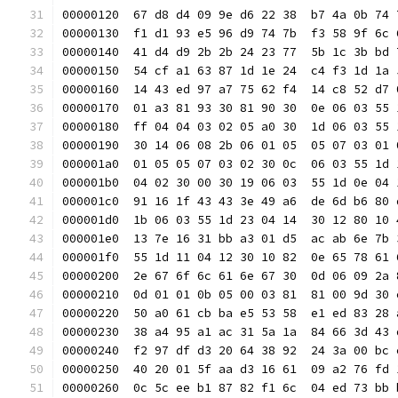
00000120  67 d8 d4 09 9e d6 22 38  b7 4a 0b 74 
00000130  f1 d1 93 e5 96 d9 74 7b  f3 58 9f 6c 
00000140  41 d4 d9 2b 2b 24 23 77  5b 1c 3b bd 
00000150  54 cf a1 63 87 1d 1e 24  c4 f3 1d 1a 
00000160  14 43 ed 97 a7 75 62 f4  14 c8 52 d7 
00000170  01 a3 81 93 30 81 90 30  0e 06 03 55 
00000180  ff 04 04 03 02 05 a0 30  1d 06 03 55 
00000190  30 14 06 08 2b 06 01 05  05 07 03 01 
000001a0  01 05 05 07 03 02 30 0c  06 03 55 1d 
000001b0  04 02 30 00 30 19 06 03  55 1d 0e 04 
000001c0  91 16 1f 43 43 3e 49 a6  de 6d b6 80 
000001d0  1b 06 03 55 1d 23 04 14  30 12 80 10 
000001e0  13 7e 16 31 bb a3 01 d5  ac ab 6e 7b 
000001f0  55 1d 11 04 12 30 10 82  0e 65 78 61 
00000200  2e 67 6f 6c 61 6e 67 30  0d 06 09 2a 
00000210  0d 01 01 0b 05 00 03 81  81 00 9d 30 
00000220  50 a0 61 cb ba e5 53 58  e1 ed 83 28 
00000230  38 a4 95 a1 ac 31 5a 1a  84 66 3d 43 
00000240  f2 97 df d3 20 64 38 92  24 3a 00 bc 
00000250  40 20 01 5f aa d3 16 61  09 a2 76 fd 
00000260  0c 5c ee b1 87 82 f1 6c  04 ed 73 bb 