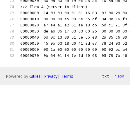
00000050  30 94 30 cb 19 0c a8 ac  10 54 b8 90 
>>> Flow 4 (server to client)
00000000  14 03 03 00 01 01 16 03  03 00 28 00 
00000010  00 00 00 e5 08 6e 55 df  84 0e 16 f9 
00000020  e7 e4 a1 e2 61 ee 18 cb  bd c1 71 8f 
00000030  de ab 86 17 03 03 00 25  00 00 00 00 
00000040  6d 0c 13 09 51 5e 5b e8  2a 85 c6 99 
00000050  45 9b 63 18 d0 41 3d e7  78 24 93 52 
00000060  00 1a 00 00 00 00 00 00  00 02 ec a4 
00000070  9b 64 01 f4 7e 7d f0 08  05 79 7b 46 
Powered by
Gitiles
|
Privacy
|
Terms
txt
json