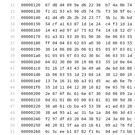
00000120  67 d8 d4 09 9e d6 22 38  b7 4a 0b 74 
00000130  f1 d1 93 e5 96 d9 74 7b  f3 58 9f 6c 
00000140  41 d4 d9 2b 2b 24 23 77  5b 1c 3b bd 
00000150  54 cf a1 63 87 1d 1e 24  c4 f3 1d 1a 
00000160  14 43 ed 97 a7 75 62 f4  14 c8 52 d7 
00000170  01 a3 81 93 30 81 90 30  0e 06 03 55 
00000180  ff 04 04 03 02 05 a0 30  1d 06 03 55 
00000190  30 14 06 08 2b 06 01 05  05 07 03 01 
000001a0  01 05 05 07 03 02 30 0c  06 03 55 1d 
000001b0  04 02 30 00 30 19 06 03  55 1d 0e 04 
000001c0  91 16 1f 43 43 3e 49 a6  de 6d b6 80 
000001d0  1b 06 03 55 1d 23 04 14  30 12 80 10 
000001e0  13 7e 16 31 bb a3 01 d5  ac ab 6e 7b 
000001f0  55 1d 11 04 12 30 10 82  0e 65 78 61 
00000200  2e 67 6f 6c 61 6e 67 30  0d 06 09 2a 
00000210  0d 01 01 0b 05 00 03 81  81 00 9d 30 
00000220  50 a0 61 cb ba e5 53 58  e1 ed 83 28 
00000230  38 a4 95 a1 ac 31 5a 1a  84 66 3d 43 
00000240  f2 97 df d3 20 64 38 92  24 3a 00 bc 
00000250  40 20 01 5f aa d3 16 61  09 a2 76 fd 
00000260  0c 5c ee b1 87 82 f1 6c  04 ed 73 bb 