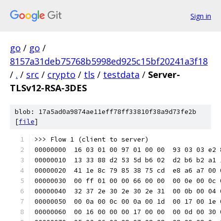
Sign in
go
/
go
/
8157a31deb75768b5998ed925c15bf20241a3f18
/
.
/
src
/
crypto
/
tls
/
testdata
/
Server-
TLSv12-RSA-3DES
blob: 17a5ad0a9874ae11eff78ff33810f38a9d73fe2b
[
file
]
>>> Flow 1 (client to server)
00000000  16 03 01 00 97 01 00 00  93 03 03 e2 
00000010  13 33 88 d2 53 5d b6 02  d2 b6 b2 a1 
00000020  41 1e 8c 79 85 38 75 cd  e8 a6 a7 00 
00000030  00 ff 01 00 00 66 00 00  00 0e 00 0c 
00000040  32 37 2e 30 2e 30 2e 31  00 0b 00 04 
00000050  00 0a 00 0c 00 0a 00 1d  00 17 00 1e 
00000060  00 16 00 00 00 17 00 00  00 0d 00 30 