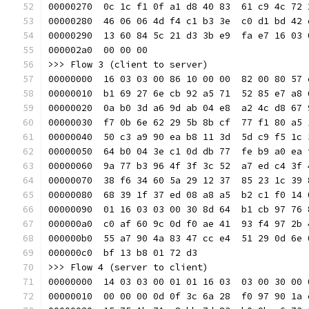
00000270  0c 1c f1 0f a1 d8 40 83  61 c9 4c 72 
00000280  46 06 06 4d f4 c1 b3 3e  c0 d1 bd 42 
00000290  13 60 84 5c 21 d3 3b e9  fa e7 16 03 
000002a0  00 00 00                             
>>> Flow 3 (client to server)
00000000  16 03 03 00 86 10 00 00  82 00 80 57 
00000010  b1 69 27 6e cb 92 a5 71  52 85 e7 a8 
00000020  0a b0 3d a6 9d ab 04 e8  a2 4c d8 67 
00000030  f7 0b 6e 62 29 5b 8b cf  77 f1 80 a5 
00000040  50 c3 a9 90 ea b8 11 3d  5d c9 f5 1c 
00000050  64 b0 04 3e c1 0d db 77  fe b9 a0 ea 
00000060  9a 77 b3 96 4f 3f 3c 52  a7 ed c4 3f 
00000070  38 f6 34 60 5a 29 12 37  85 23 1c 39 
00000080  68 39 1f 37 ed 08 a8 a5  b2 c1 f0 14 
00000090  01 16 03 03 00 30 8d 64  b1 cb 97 76 
000000a0  c0 af 60 9c 0d f0 ae 41  93 f4 97 2b 
000000b0  55 a7 90 4a 83 47 cc e4  51 29 0d 6e 
000000c0  bf 13 b8 01 72 d3                    
>>> Flow 4 (server to client)
00000000  14 03 03 00 01 01 16 03  03 00 30 00 
00000010  00 00 00 0d 0f 3c 6a 28  f0 97 90 1a 