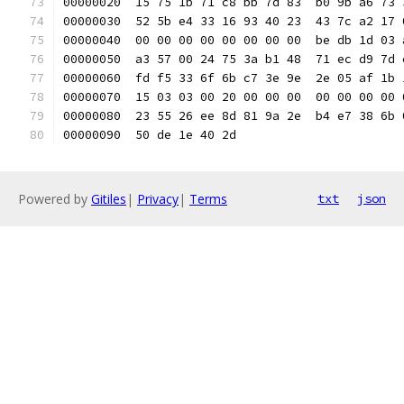
00000020  15 75 1b 71 c8 bb 7d 83  b0 9b a6 73 
00000030  52 5b e4 33 16 93 40 23  43 7c a2 17 
00000040  00 00 00 00 00 00 00 00  be db 1d 03 
00000050  a3 57 00 24 75 3a b1 48  71 ec d9 7d 
00000060  fd f5 33 6f 6b c7 3e 9e  2e 05 af 1b 
00000070  15 03 03 00 20 00 00 00  00 00 00 00 
00000080  23 55 26 ee 8d 81 9a 2e  b4 e7 38 6b 
00000090  50 de 1e 40 2d                       
Powered by
Gitiles
|
Privacy
|
Terms
txt
json