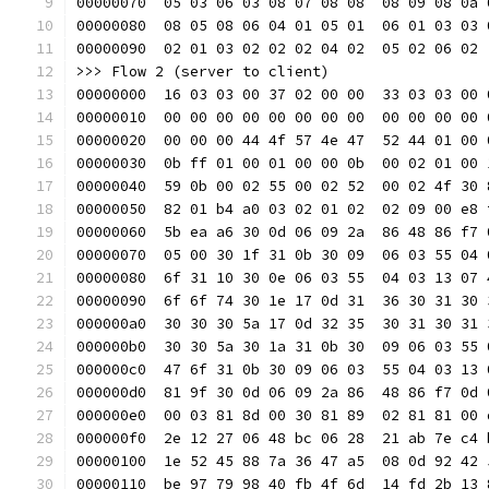
00000070  05 03 06 03 08 07 08 08  08 09 08 0a 
00000080  08 05 08 06 04 01 05 01  06 01 03 03 
00000090  02 01 03 02 02 02 04 02  05 02 06 02 
>>> Flow 2 (server to client)
00000000  16 03 03 00 37 02 00 00  33 03 03 00 
00000010  00 00 00 00 00 00 00 00  00 00 00 00 
00000020  00 00 00 44 4f 57 4e 47  52 44 01 00 
00000030  0b ff 01 00 01 00 00 0b  00 02 01 00 
00000040  59 0b 00 02 55 00 02 52  00 02 4f 30 
00000050  82 01 b4 a0 03 02 01 02  02 09 00 e8 
00000060  5b ea a6 30 0d 06 09 2a  86 48 86 f7 
00000070  05 00 30 1f 31 0b 30 09  06 03 55 04 
00000080  6f 31 10 30 0e 06 03 55  04 03 13 07 
00000090  6f 6f 74 30 1e 17 0d 31  36 30 31 30 
000000a0  30 30 30 5a 17 0d 32 35  30 31 30 31 
000000b0  30 30 5a 30 1a 31 0b 30  09 06 03 55 
000000c0  47 6f 31 0b 30 09 06 03  55 04 03 13 
000000d0  81 9f 30 0d 06 09 2a 86  48 86 f7 0d 
000000e0  00 03 81 8d 00 30 81 89  02 81 81 00 
000000f0  2e 12 27 06 48 bc 06 28  21 ab 7e c4 
00000100  1e 52 45 88 7a 36 47 a5  08 0d 92 42 
00000110  be 97 79 98 40 fb 4f 6d  14 fd 2b 13 