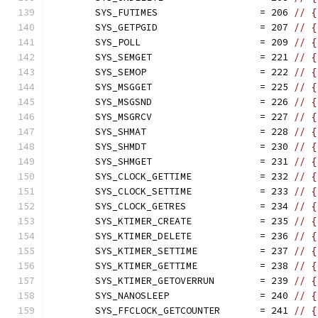
	SYS_FUTIMES                  = 206 
// {
	SYS_GETPGID                  = 207 
// {
	SYS_POLL                     = 209 
// {
	SYS_SEMGET                   = 221 
// {
	SYS_SEMOP                    = 222 
// {
	SYS_MSGGET                   = 225 
// {
	SYS_MSGSND                   = 226 
// {
	SYS_MSGRCV                   = 227 
// {
	SYS_SHMAT                    = 228 
// {
	SYS_SHMDT                    = 230 
// {
	SYS_SHMGET                   = 231 
// {
	SYS_CLOCK_GETTIME            = 232 
// {
	SYS_CLOCK_SETTIME            = 233 
// {
	SYS_CLOCK_GETRES             = 234 
// {
	SYS_KTIMER_CREATE            = 235 
// {
	SYS_KTIMER_DELETE            = 236 
// {
	SYS_KTIMER_SETTIME           = 237 
// {
	SYS_KTIMER_GETTIME           = 238 
// {
	SYS_KTIMER_GETOVERRUN        = 239 
// {
	SYS_NANOSLEEP                = 240 
// {
	SYS_FFCLOCK_GETCOUNTER       = 241 
// {