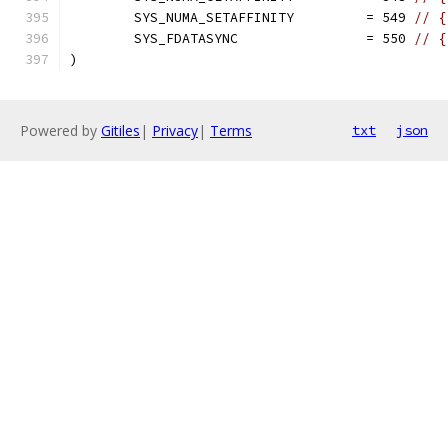
	SYS_NUMA_SETAFFINITY         = 549 
// {
	SYS_FDATASYNC                = 550 
// {
)
Powered by
Gitiles
|
Privacy
|
Terms
txt
json