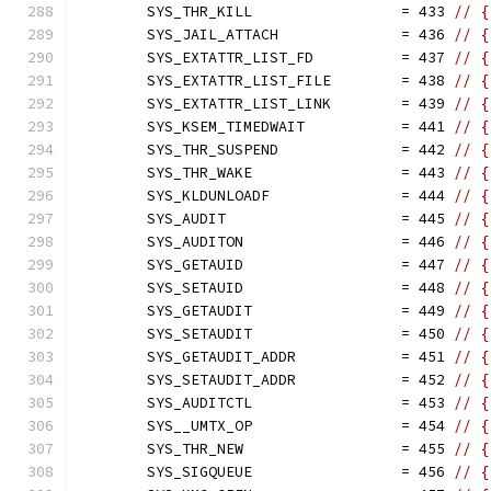
	SYS_THR_KILL                 = 433 
// {
	SYS_JAIL_ATTACH              = 436 
// {
	SYS_EXTATTR_LIST_FD          = 437 
// {
	SYS_EXTATTR_LIST_FILE        = 438 
// {
	SYS_EXTATTR_LIST_LINK        = 439 
// {
	SYS_KSEM_TIMEDWAIT           = 441 
// {
	SYS_THR_SUSPEND              = 442 
// {
	SYS_THR_WAKE                 = 443 
// {
	SYS_KLDUNLOADF               = 444 
// {
	SYS_AUDIT                    = 445 
// {
	SYS_AUDITON                  = 446 
// {
	SYS_GETAUID                  = 447 
// {
	SYS_SETAUID                  = 448 
// {
	SYS_GETAUDIT                 = 449 
// {
	SYS_SETAUDIT                 = 450 
// {
	SYS_GETAUDIT_ADDR            = 451 
// {
	SYS_SETAUDIT_ADDR            = 452 
// {
	SYS_AUDITCTL                 = 453 
// {
	SYS__UMTX_OP                 = 454 
// {
	SYS_THR_NEW                  = 455 
// {
	SYS_SIGQUEUE                 = 456 
// {