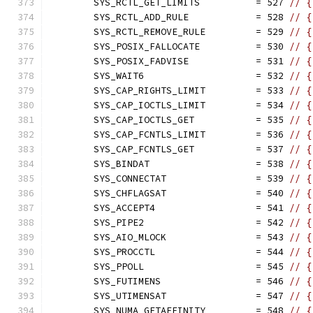
	SYS_RCTL_GET_LIMITS          = 527 
// {
	SYS_RCTL_ADD_RULE            = 528 
// {
	SYS_RCTL_REMOVE_RULE         = 529 
// {
	SYS_POSIX_FALLOCATE          = 530 
// {
	SYS_POSIX_FADVISE            = 531 
// {
	SYS_WAIT6                    = 532 
// {
	SYS_CAP_RIGHTS_LIMIT         = 533 
// {
	SYS_CAP_IOCTLS_LIMIT         = 534 
// {
	SYS_CAP_IOCTLS_GET           = 535 
// {
	SYS_CAP_FCNTLS_LIMIT         = 536 
// {
	SYS_CAP_FCNTLS_GET           = 537 
// {
	SYS_BINDAT                   = 538 
// {
	SYS_CONNECTAT                = 539 
// {
	SYS_CHFLAGSAT                = 540 
// {
	SYS_ACCEPT4                  = 541 
// {
	SYS_PIPE2                    = 542 
// {
	SYS_AIO_MLOCK                = 543 
// {
	SYS_PROCCTL                  = 544 
// {
	SYS_PPOLL                    = 545 
// {
	SYS_FUTIMENS                 = 546 
// {
	SYS_UTIMENSAT                = 547 
// {
	SYS_NUMA_GETAFFINITY         = 548 
// {