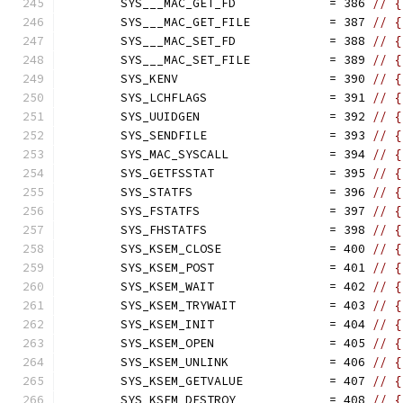
	SYS___MAC_GET_FD             = 386 
// {
	SYS___MAC_GET_FILE           = 387 
// {
	SYS___MAC_SET_FD             = 388 
// {
	SYS___MAC_SET_FILE           = 389 
// {
	SYS_KENV                     = 390 
// {
	SYS_LCHFLAGS                 = 391 
// {
	SYS_UUIDGEN                  = 392 
// {
	SYS_SENDFILE                 = 393 
// {
	SYS_MAC_SYSCALL              = 394 
// {
	SYS_GETFSSTAT                = 395 
// {
	SYS_STATFS                   = 396 
// {
	SYS_FSTATFS                  = 397 
// {
	SYS_FHSTATFS                 = 398 
// {
	SYS_KSEM_CLOSE               = 400 
// {
	SYS_KSEM_POST                = 401 
// {
	SYS_KSEM_WAIT                = 402 
// {
	SYS_KSEM_TRYWAIT             = 403 
// {
	SYS_KSEM_INIT                = 404 
// {
	SYS_KSEM_OPEN                = 405 
// {
	SYS_KSEM_UNLINK              = 406 
// {
	SYS_KSEM_GETVALUE            = 407 
// {
	SYS_KSEM_DESTROY             = 408 
// {