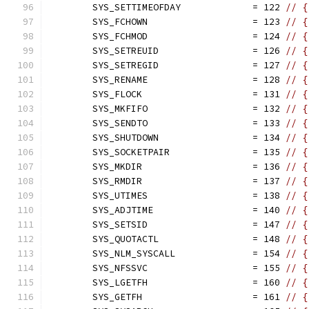
	SYS_SETTIMEOFDAY             = 122 
// {
	SYS_FCHOWN                   = 123 
// {
	SYS_FCHMOD                   = 124 
// {
	SYS_SETREUID                 = 126 
// {
	SYS_SETREGID                 = 127 
// {
	SYS_RENAME                   = 128 
// {
	SYS_FLOCK                    = 131 
// {
	SYS_MKFIFO                   = 132 
// {
	SYS_SENDTO                   = 133 
// {
	SYS_SHUTDOWN                 = 134 
// {
	SYS_SOCKETPAIR               = 135 
// {
	SYS_MKDIR                    = 136 
// {
	SYS_RMDIR                    = 137 
// {
	SYS_UTIMES                   = 138 
// {
	SYS_ADJTIME                  = 140 
// {
	SYS_SETSID                   = 147 
// {
	SYS_QUOTACTL                 = 148 
// {
	SYS_NLM_SYSCALL              = 154 
// {
	SYS_NFSSVC                   = 155 
// {
	SYS_LGETFH                   = 160 
// {
	SYS_GETFH                    = 161 
// {