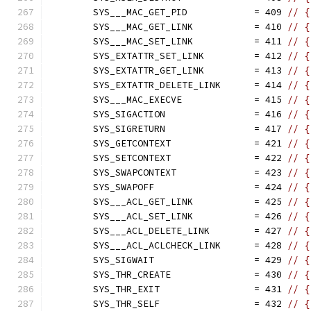
	SYS___MAC_GET_PID            = 409 
// {
	SYS___MAC_GET_LINK           = 410 
// {
	SYS___MAC_SET_LINK           = 411 
// {
	SYS_EXTATTR_SET_LINK         = 412 
// {
	SYS_EXTATTR_GET_LINK         = 413 
// {
	SYS_EXTATTR_DELETE_LINK      = 414 
// {
	SYS___MAC_EXECVE             = 415 
// {
	SYS_SIGACTION                = 416 
// {
	SYS_SIGRETURN                = 417 
// {
	SYS_GETCONTEXT               = 421 
// {
	SYS_SETCONTEXT               = 422 
// {
	SYS_SWAPCONTEXT              = 423 
// {
	SYS_SWAPOFF                  = 424 
// {
	SYS___ACL_GET_LINK           = 425 
// {
	SYS___ACL_SET_LINK           = 426 
// {
	SYS___ACL_DELETE_LINK        = 427 
// {
	SYS___ACL_ACLCHECK_LINK      = 428 
// {
	SYS_SIGWAIT                  = 429 
// {
	SYS_THR_CREATE               = 430 
// {
	SYS_THR_EXIT                 = 431 
// {
	SYS_THR_SELF                 = 432 
// {