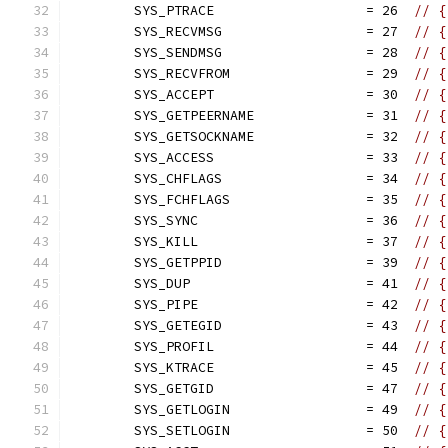
	SYS_PTRACE                   = 26  
// {
	SYS_RECVMSG                  = 27  
// {
	SYS_SENDMSG                  = 28  
// {
	SYS_RECVFROM                 = 29  
// {
	SYS_ACCEPT                   = 30  
// {
	SYS_GETPEERNAME              = 31  
// {
	SYS_GETSOCKNAME              = 32  
// {
	SYS_ACCESS                   = 33  
// {
	SYS_CHFLAGS                  = 34  
// {
	SYS_FCHFLAGS                 = 35  
// {
	SYS_SYNC                     = 36  
// {
	SYS_KILL                     = 37  
// {
	SYS_GETPPID                  = 39  
// {
	SYS_DUP                      = 41  
// {
	SYS_PIPE                     = 42  
// {
	SYS_GETEGID                  = 43  
// {
	SYS_PROFIL                   = 44  
// {
	SYS_KTRACE                   = 45  
// {
	SYS_GETGID                   = 47  
// {
	SYS_GETLOGIN                 = 49  
// {
	SYS_SETLOGIN                 = 50  
// {