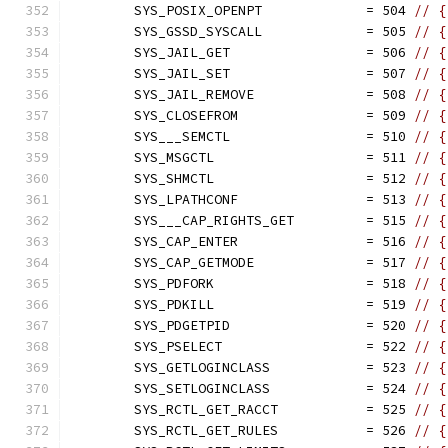
	SYS_POSIX_OPENPT             = 504 
// {
	SYS_GSSD_SYSCALL             = 505 
// {
	SYS_JAIL_GET                 = 506 
// {
	SYS_JAIL_SET                 = 507 
// {
	SYS_JAIL_REMOVE              = 508 
// {
	SYS_CLOSEFROM                = 509 
// {
	SYS___SEMCTL                 = 510 
// {
	SYS_MSGCTL                   = 511 
// {
	SYS_SHMCTL                   = 512 
// {
	SYS_LPATHCONF                = 513 
// {
	SYS___CAP_RIGHTS_GET         = 515 
// {
	SYS_CAP_ENTER                = 516 
// {
	SYS_CAP_GETMODE              = 517 
// {
	SYS_PDFORK                   = 518 
// {
	SYS_PDKILL                   = 519 
// {
	SYS_PDGETPID                 = 520 
// {
	SYS_PSELECT                  = 522 
// {
	SYS_GETLOGINCLASS            = 523 
// {
	SYS_SETLOGINCLASS            = 524 
// {
	SYS_RCTL_GET_RACCT           = 525 
// {
	SYS_RCTL_GET_RULES           = 526 
// {