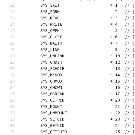
	SYS_EXIT                     = 1   
// {
	SYS_FORK                     = 2   
// {
	SYS_READ                     = 3   
// {
	SYS_WRITE                    = 4   
// {
	SYS_OPEN                     = 5   
// {
	SYS_CLOSE                    = 6   
// {
	SYS_WAIT4                    = 7   
// {
	SYS_LINK                     = 9   
// {
	SYS_UNLINK                   = 10  
// {
	SYS_CHDIR                    = 12  
// {
	SYS_FCHDIR                   = 13  
// {
	SYS_MKNOD                    = 14  
// {
	SYS_CHMOD                    = 15  
// {
	SYS_CHOWN                    = 16  
// {
	SYS_OBREAK                   = 17  
// {
	SYS_GETPID                   = 20  
// {
	SYS_MOUNT                    = 21  
// {
	SYS_UNMOUNT                  = 22  
// {
	SYS_SETUID                   = 23  
// {
	SYS_GETUID                   = 24  
// {
	SYS_GETEUID                  = 25  
// {