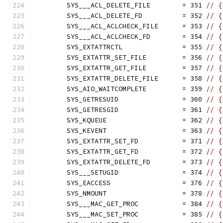
	SYS___ACL_DELETE_FILE        = 351 
// {
	SYS___ACL_DELETE_FD          = 352 
// {
	SYS___ACL_ACLCHECK_FILE      = 353 
// {
	SYS___ACL_ACLCHECK_FD        = 354 
// {
	SYS_EXTATTRCTL               = 355 
// {
	SYS_EXTATTR_SET_FILE         = 356 
// {
	SYS_EXTATTR_GET_FILE         = 357 
// {
	SYS_EXTATTR_DELETE_FILE      = 358 
// {
	SYS_AIO_WAITCOMPLETE         = 359 
// {
	SYS_GETRESUID                = 360 
// {
	SYS_GETRESGID                = 361 
// {
	SYS_KQUEUE                   = 362 
// {
	SYS_KEVENT                   = 363 
// {
	SYS_EXTATTR_SET_FD           = 371 
// {
	SYS_EXTATTR_GET_FD           = 372 
// {
	SYS_EXTATTR_DELETE_FD        = 373 
// {
	SYS___SETUGID                = 374 
// {
	SYS_EACCESS                  = 376 
// {
	SYS_NMOUNT                   = 378 
// {
	SYS___MAC_GET_PROC           = 384 
// {
	SYS___MAC_SET_PROC           = 385 
// {