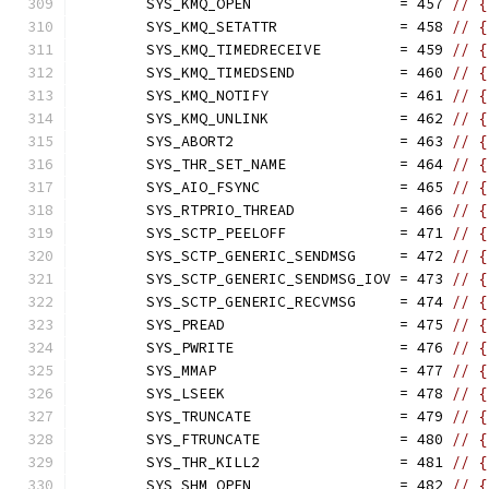
	SYS_KMQ_OPEN                 = 457 
// {
	SYS_KMQ_SETATTR              = 458 
	SYS_KMQ_TIMEDRECEIVE         = 459 
	SYS_KMQ_TIMEDSEND            = 460 
	SYS_KMQ_NOTIFY               = 461 
	SYS_KMQ_UNLINK               = 462 
// {
	SYS_ABORT2                   = 463 
// {
	SYS_THR_SET_NAME             = 464 
// {
	SYS_AIO_FSYNC                = 465 
// {
	SYS_RTPRIO_THREAD            = 466 
// {
	SYS_SCTP_PEELOFF             = 471 
// {
	SYS_SCTP_GENERIC_SENDMSG     = 472 
// {
	SYS_SCTP_GENERIC_SENDMSG_IOV = 473 
// {
	SYS_SCTP_GENERIC_RECVMSG     = 474 
// {
	SYS_PREAD                    = 475 
// {
	SYS_PWRITE                   = 476 
// {
	SYS_MMAP                     = 477 
// {
	SYS_LSEEK                    = 478 
// {
	SYS_TRUNCATE                 = 479 
// {
	SYS_FTRUNCATE                = 480 
// {
	SYS_THR_KILL2                = 481 
// {
	SYS_SHM_OPEN                 = 482 
// {