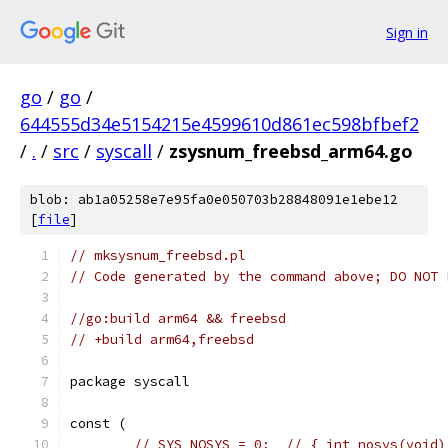
Sign in
go
/
go
/
644555d34e5154215e4599610d861ec598bfbef2
/
.
/
src
/
syscall
/
zsysnum_freebsd_arm64.go
blob: ab1a05258e7e95fa0e050703b28848091e1ebe12
[
file
]
// mksysnum_freebsd.pl
// Code generated by the command above; DO NOT 
//go:build arm64 && freebsd
// +build arm64,freebsd
package syscall
const (
// SYS_NOSYS = 0;  // { int nosys(void)