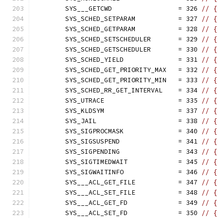
	SYS___GETCWD                 = 326 
// {
	SYS_SCHED_SETPARAM           = 327 
// {
	SYS_SCHED_GETPARAM           = 328 
// {
	SYS_SCHED_SETSCHEDULER       = 329 
// {
	SYS_SCHED_GETSCHEDULER       = 330 
// {
	SYS_SCHED_YIELD              = 331 
// {
	SYS_SCHED_GET_PRIORITY_MAX   = 332 
// {
	SYS_SCHED_GET_PRIORITY_MIN   = 333 
// {
	SYS_SCHED_RR_GET_INTERVAL    = 334 
// {
	SYS_UTRACE                   = 335 
// {
	SYS_KLDSYM                   = 337 
// {
	SYS_JAIL                     = 338 
// {
	SYS_SIGPROCMASK              = 340 
// {
	SYS_SIGSUSPEND               = 341 
// {
	SYS_SIGPENDING               = 343 
// {
	SYS_SIGTIMEDWAIT             = 345 
// {
	SYS_SIGWAITINFO              = 346 
// {
	SYS___ACL_GET_FILE           = 347 
// {
	SYS___ACL_SET_FILE           = 348 
// {
	SYS___ACL_GET_FD             = 349 
// {
	SYS___ACL_SET_FD             = 350 
// {