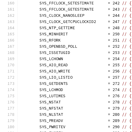
	SYS_FFCLOCK_SETESTIMATE      = 242 
// {
	SYS_FFCLOCK_GETESTIMATE      = 243 
// {
	SYS_CLOCK_NANOSLEEP          = 244 
// {
	SYS_CLOCK_GETCPUCLOCKID2     = 247 
// {
	SYS_NTP_GETTIME              = 248 
// {
	SYS_MINHERIT                 = 250 
// {
	SYS_RFORK                    = 251 
// {
	SYS_OPENBSD_POLL             = 252 
// {
	SYS_ISSETUGID                = 253 
// {
	SYS_LCHOWN                   = 254 
// {
	SYS_AIO_READ                 = 255 
// {
	SYS_AIO_WRITE                = 256 
// {
	SYS_LIO_LISTIO               = 257 
// {
	SYS_GETDENTS                 = 272 
// {
	SYS_LCHMOD                   = 274 
// {
	SYS_LUTIMES                  = 276 
// {
	SYS_NSTAT                    = 278 
// {
	SYS_NFSTAT                   = 279 
// {
	SYS_NLSTAT                   = 280 
// {
	SYS_PREADV                   = 289 
// {
	SYS_PWRITEV                  = 290 
// {