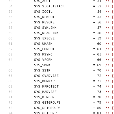
	SYS_ACCT                     = 51  
// {
	SYS_SIGALTSTACK              = 53  
// {
	SYS_IOCTL                    = 54  
// {
	SYS_REBOOT                   = 55  
// {
	SYS_REVOKE                   = 56  
// {
	SYS_SYMLINK                  = 57  
// {
	SYS_READLINK                 = 58  
// {
	SYS_EXECVE                   = 59  
// {
	SYS_UMASK                    = 60  
// {
	SYS_CHROOT                   = 61  
// {
	SYS_MSYNC                    = 65  
// {
	SYS_VFORK                    = 66  
// {
	SYS_SBRK                     = 69  
// {
	SYS_SSTK                     = 70  
// {
	SYS_OVADVISE                 = 72  
// {
	SYS_MUNMAP                   = 73  
// {
	SYS_MPROTECT                 = 74  
// {
	SYS_MADVISE                  = 75  
// {
	SYS_MINCORE                  = 78  
// {
	SYS_GETGROUPS                = 79  
// {
	SYS_SETGROUPS                = 80  
// {
	SYS_GETPGRP                  = 81  
// {