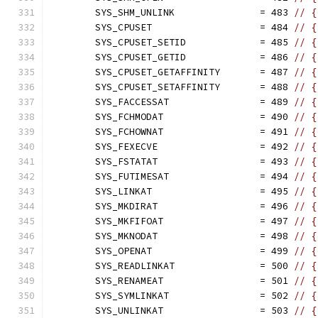
	SYS_SHM_UNLINK               = 483 
// {
	SYS_CPUSET                   = 484 
// {
	SYS_CPUSET_SETID             = 485 
// {
	SYS_CPUSET_GETID             = 486 
// {
	SYS_CPUSET_GETAFFINITY       = 487 
// {
	SYS_CPUSET_SETAFFINITY       = 488 
// {
	SYS_FACCESSAT                = 489 
// {
	SYS_FCHMODAT                 = 490 
// {
	SYS_FCHOWNAT                 = 491 
// {
	SYS_FEXECVE                  = 492 
// {
	SYS_FSTATAT                  = 493 
// {
	SYS_FUTIMESAT                = 494 
// {
	SYS_LINKAT                   = 495 
// {
	SYS_MKDIRAT                  = 496 
// {
	SYS_MKFIFOAT                 = 497 
// {
	SYS_MKNODAT                  = 498 
// {
	SYS_OPENAT                   = 499 
// {
	SYS_READLINKAT               = 500 
// {
	SYS_RENAMEAT                 = 501 
// {
	SYS_SYMLINKAT                = 502 
// {
	SYS_UNLINKAT                 = 503 
// {