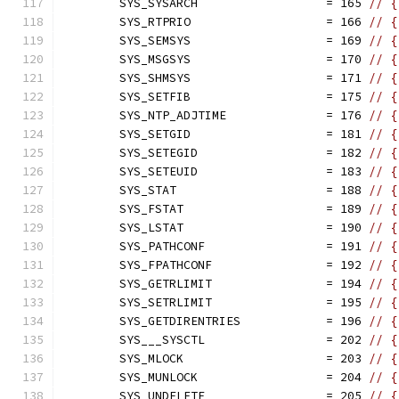
	SYS_SYSARCH                  = 165 
// {
	SYS_RTPRIO                   = 166 
// {
	SYS_SEMSYS                   = 169 
// {
	SYS_MSGSYS                   = 170 
// {
	SYS_SHMSYS                   = 171 
// {
	SYS_SETFIB                   = 175 
// {
	SYS_NTP_ADJTIME              = 176 
// {
	SYS_SETGID                   = 181 
// {
	SYS_SETEGID                  = 182 
// {
	SYS_SETEUID                  = 183 
// {
	SYS_STAT                     = 188 
// {
	SYS_FSTAT                    = 189 
// {
	SYS_LSTAT                    = 190 
// {
	SYS_PATHCONF                 = 191 
// {
	SYS_FPATHCONF                = 192 
// {
	SYS_GETRLIMIT                = 194 
// {
	SYS_SETRLIMIT                = 195 
// {
	SYS_GETDIRENTRIES            = 196 
// {
	SYS___SYSCTL                 = 202 
// {
	SYS_MLOCK                    = 203 
// {
	SYS_MUNLOCK                  = 204 
// {
	SYS_UNDELETE                 = 205 
// {