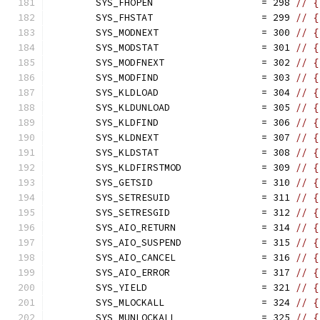
	SYS_FHOPEN                   = 298 
// {
	SYS_FHSTAT                   = 299 
// {
	SYS_MODNEXT                  = 300 
// {
	SYS_MODSTAT                  = 301 
// {
	SYS_MODFNEXT                 = 302 
// {
	SYS_MODFIND                  = 303 
// {
	SYS_KLDLOAD                  = 304 
// {
	SYS_KLDUNLOAD                = 305 
// {
	SYS_KLDFIND                  = 306 
// {
	SYS_KLDNEXT                  = 307 
// {
	SYS_KLDSTAT                  = 308 
// {
	SYS_KLDFIRSTMOD              = 309 
// {
	SYS_GETSID                   = 310 
// {
	SYS_SETRESUID                = 311 
// {
	SYS_SETRESGID                = 312 
// {
	SYS_AIO_RETURN               = 314 
// {
	SYS_AIO_SUSPEND              = 315 
// {
	SYS_AIO_CANCEL               = 316 
// {
	SYS_AIO_ERROR                = 317 
// {
	SYS_YIELD                    = 321 
// {
	SYS_MLOCKALL                 = 324 
// {
	SYS_MUNLOCKALL               = 325 
// {