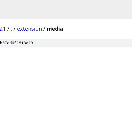
2.1
/
.
/
extension
/
media
b07dd6f1518a29