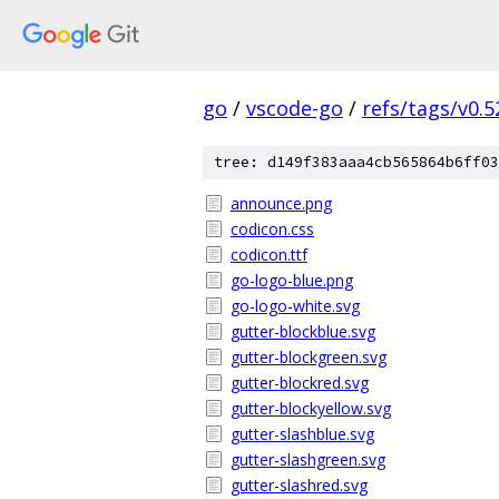
go
/
vscode-go
/
refs/tags/v0.5
tree: d149f383aaa4cb565864b6ff03
announce.png
codicon.css
codicon.ttf
go-logo-blue.png
go-logo-white.svg
gutter-blockblue.svg
gutter-blockgreen.svg
gutter-blockred.svg
gutter-blockyellow.svg
gutter-slashblue.svg
gutter-slashgreen.svg
gutter-slashred.svg