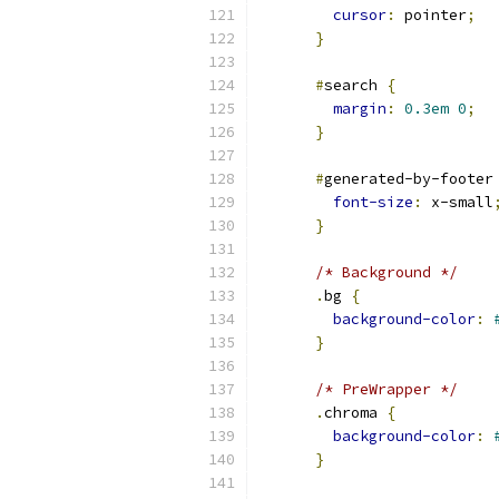
cursor
:
 pointer
;
}
#
search 
{
margin
:
0.3em
0
;
}
#
generated-by-footer
font-size
:
 x-small
}
/* Background */
.
bg 
{
background-color
:
}
/* PreWrapper */
.
chroma 
{
background-color
:
}