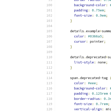
background-color
:
padding
:
0.75em
;
font-size
:
0.9em
;
}
      details
.
example
>
summ
color
:
#0366a5
;
cursor
:
 pointer
;
}
      details
.
deprecated
>
s
list-style
:
 none
;
}
      span
.
deprecated-tag 
color
:
#eee
;
background-color
:
padding
:
0.125rem
border-radius
:
0.3
font-size
:
0.7rem
;
vertical-align
:
 mi