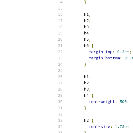
}
      h1
,
      h2
,
      h3
,
      h4
,
      h5
,
      h6 
{
margin-top
:
0.3em
;
margin-bottom
:
0.3
}
      h1
,
      h2
,
      h3
,
      h4 
{
font-weight
:
500
;
}
      h2 
{
font-size
:
1.75em
}