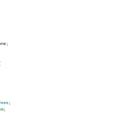
one
;
{
#eee
;
em
;