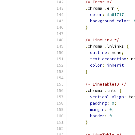
/* Error */
.
chroma 
.
err 
{
color
:
#a61717
;
background-color
:
}
/* LineLink */
.
chroma 
.
lnlinks 
{
outline
:
 none
;
text-decoration
:
 n
color
:
inherit
}
/* LineTableTD */
.
chroma 
.
lntd 
{
vertical-align
:
 to
padding
:
0
;
margin
:
0
;
border
:
0
;
}
/* LineTable */