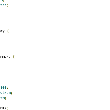
#eee
;
ary 
{
ummary 
{
{
#999
;
0.3rem
;
rem
;
ddle
;