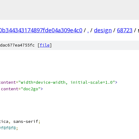
0b344343174897fde04a309e4c0
/
.
/
design
/
68723
/
dac677ea4755fc [
file
]
content
=
"width=device-width, initial-scale=1.0"
>
content
=
"doc2go"
>
tica
,
 sans-serif
;
#f8f8f8
;