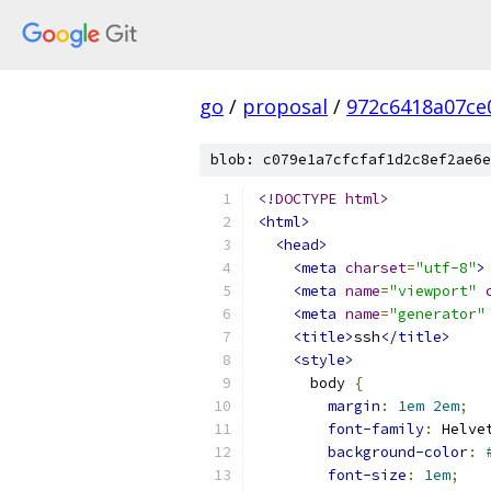
go
/
proposal
/
972c6418a07ce
blob: c079e1a7cfcfaf1d2c8ef2ae6e
<!DOCTYPE html>
<html>
<head>
<meta
charset
=
"utf-8"
>
<meta
name
=
"viewport"
<meta
name
=
"generator"
<title>
ssh
</title>
<style>
      body 
{
margin
:
1em
2em
;
font-family
:
 Helve
background-color
:
font-size
:
1em
;