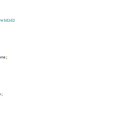
#e3d2d2
one
;
p
;