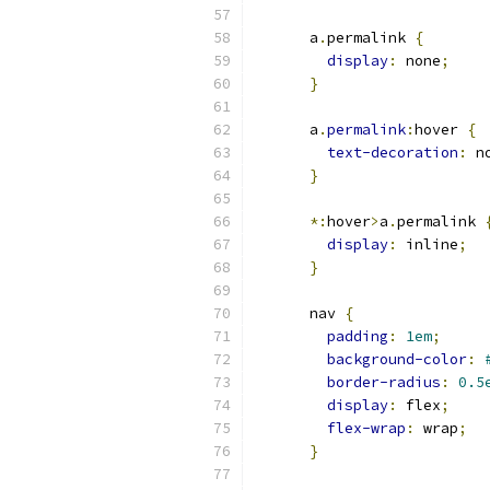
      a
.
permalink 
{
display
:
 none
;
}
      a
.
permalink
:
hover 
{
text-decoration
:
 n
}
*:
hover
>
a
.
permalink 
display
:
 inline
;
}
      nav 
{
padding
:
1em
;
background-color
:
border-radius
:
0.5
display
:
 flex
;
flex-wrap
:
 wrap
;
}