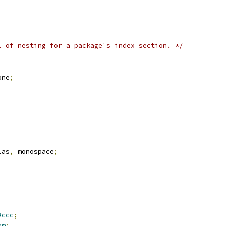
l of nesting for a package's index section. */
one
;
las
,
 monospace
;
#ccc
;
em
;