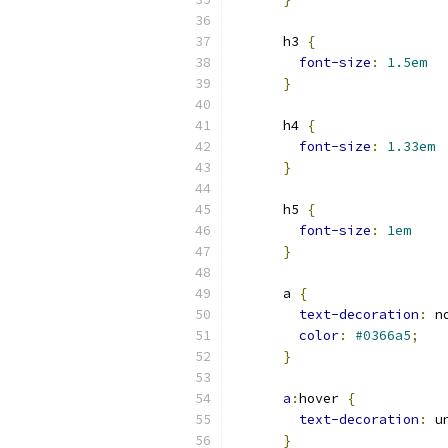
      h3 
{
font-size
:
1.5em
}
      h4 
{
font-size
:
1.33em
}
      h5 
{
font-size
:
1em
}
      a 
{
text-decoration
:
 n
color
:
#0366a5
;
}
a
:
hover 
{
text-decoration
:
 u
}