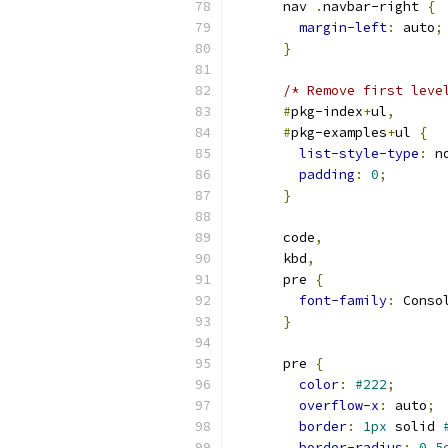
      nav 
.
navbar-right 
{
margin-left
:
 auto
;
}
/* Remove first leve
#
pkg-index
+
ul
,
#
pkg-examples
+
ul 
{
list-style-type
:
 n
padding
:
0
;
}
      code
,
      kbd
,
      pre 
{
font-family
:
 Conso
}
      pre 
{
color
:
#222
;
overflow-x
:
 auto
;
border
:
1px
 solid 
border-radius
:
0.5