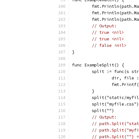
	fmt.Println(path.M
	fmt.Println(path.M
	fmt.Println(path.M
// Output:
// true <nil>
// true <nil>
// false <nil>
}
func ExampleSplit() {
	split := func(s st
		dir, file
		fmt.Print
	}
	split("static/myfi
	split("myfile.css")
	split("")
// Output:
// path.Split("stat
// path.Split("myfi
// path.Split("") =