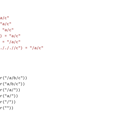
a/c"
"a/c"
 "a/c"
) = "a/c"
 = "/a/c"
./././/c") = "/a/c"
ir("/a/b/c"))
ir("a/b/c"))
ir("/a/"))
ir("a/"))
ir("/"))
ir(""))