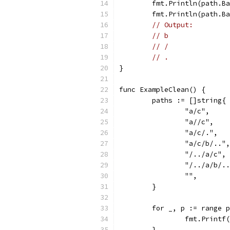
	fmt.Println(path.B
	fmt.Println(path.B
// Output:
// b
// /
// .
}
func ExampleClean() {
	paths := []string{
		"a/c",
		"a//c",
		"a/c/.",
		"a/c/b/..",
		"/../a/c",
		"/../a/b/.
		"",
	}
	for _, p := range 
		fmt.Print
	}