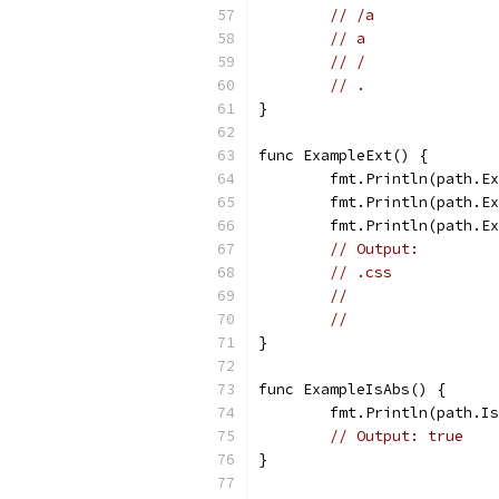
// /a
// a
// /
// .
}
func ExampleExt() {
	fmt.Println(path.E
	fmt.Println(path.E
	fmt.Println(path.E
// Output:
// .css
//
//
}
func ExampleIsAbs() {
	fmt.Println(path.I
// Output: true
}