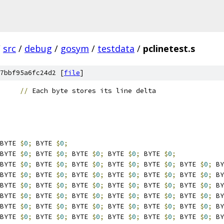
/
src
/
debug
/
gosym
/
testdata
/
pclinetest.s
7bbf95a6fc24d2 [
file
]
//
 Each byte stores its line delta
BYTE 
$
0
;
 BYTE 
$
0
;
BYTE 
$
0
;
 BYTE 
$
0
;
 BYTE 
$
0
;
 BYTE 
$
0
;
 BYTE 
$
0
;
BYTE 
$
0
;
 BYTE 
$
0
;
 BYTE 
$
0
;
 BYTE 
$
0
;
 BYTE 
$
0
;
 BYTE 
$
0
;
 BY
BYTE 
$
0
;
 BYTE 
$
0
;
 BYTE 
$
0
;
 BYTE 
$
0
;
 BYTE 
$
0
;
 BYTE 
$
0
;
 BY
BYTE 
$
0
;
 BYTE 
$
0
;
 BYTE 
$
0
;
 BYTE 
$
0
;
 BYTE 
$
0
;
 BYTE 
$
0
;
 BY
BYTE 
$
0
;
 BYTE 
$
0
;
 BYTE 
$
0
;
 BYTE 
$
0
;
 BYTE 
$
0
;
 BYTE 
$
0
;
 BY
BYTE 
$
0
;
 BYTE 
$
0
;
 BYTE 
$
0
;
 BYTE 
$
0
;
 BYTE 
$
0
;
 BYTE 
$
0
;
 BY
BYTE 
$
0
;
 BYTE 
$
0
;
 BYTE 
$
0
;
 BYTE 
$
0
;
 BYTE 
$
0
;
 BYTE 
$
0
;
 BY