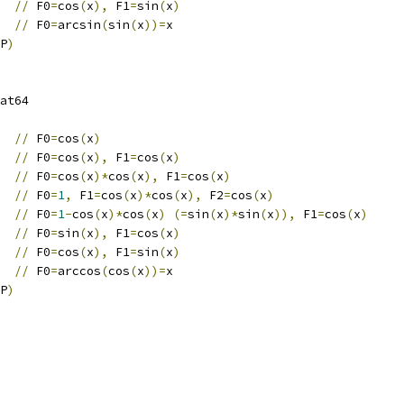
   
//
 F0
=
cos
(
x
),
 F1
=
sin
(
x
)
   
//
 F0
=
arcsin
(
sin
(
x
))=
x
P
)
at64
  
//
 F0
=
cos
(
x
)
  
//
 F0
=
cos
(
x
),
 F1
=
cos
(
x
)
  
//
 F0
=
cos
(
x
)*
cos
(
x
),
 F1
=
cos
(
x
)
   
//
 F0
=
1
,
 F1
=
cos
(
x
)*
cos
(
x
),
 F2
=
cos
(
x
)
  
//
 F0
=
1
-
cos
(
x
)*
cos
(
x
)
(=
sin
(
x
)*
sin
(
x
)),
 F1
=
cos
(
x
)
   
//
 F0
=
sin
(
x
),
 F1
=
cos
(
x
)
  
//
 F0
=
cos
(
x
),
 F1
=
sin
(
x
)
   
//
 F0
=
arccos
(
cos
(
x
))=
x
P
)