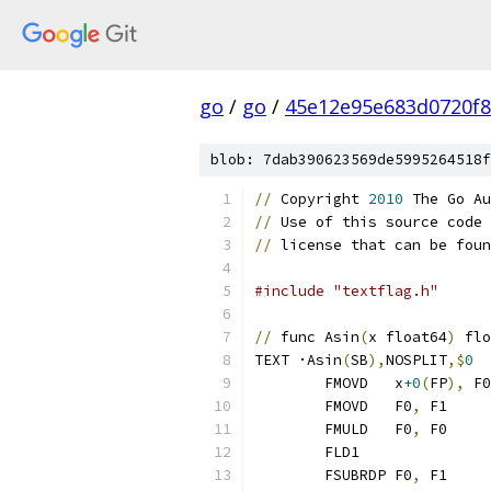
go
/
go
/
45e12e95e683d0720f
blob: 7dab390623569de5995264518f
//
 Copyright 
2010
 The Go Au
//
 Use of this source code 
//
 license that can be foun
#include "textflag.h"
//
 func Asin
(
x float64
)
 flo
TEXT ·Asin
(
SB
),
NOSPLIT
,$
0
	FMOVD   x
+0
(
FP
),
 F0
	FMOVD   F0
,
 F1     
	FMULD   F0
,
 F0     
	FLD1              
	FSUBRDP F0
,
 F1     