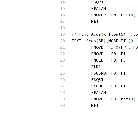
	FSQRT             
	FPATAN            
	FMOVDP  F0
,
 ret
+8
(
F
	RET
//
 func Acos
(
x float64
)
 flo
TEXT ·Acos
(
SB
),
NOSPLIT
,$
0
	FMOVD   x
+0
(
FP
),
 F0
	FMOVD   F0
,
 F1     
	FMULD   F0
,
 F0     
	FLD1              
	FSUBRDP F0
,
 F1     
	FSQRT             
	FXCHD   F0
,
 F1     
	FPATAN            
	FMOVDP	F0
,
 ret
+8
(
F
	RET