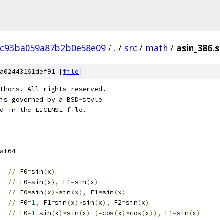
8c93ba059a87b2b0e58e09
/
.
/
src
/
math
/
asin_386.s
a02443161def91 [
file
]
thors. All rights reserved.
is governed by a BSD
-
style
d 
in
 the LICENSE file.
at64
  
//
 F0
=
sin
(
x
)
  
//
 F0
=
sin
(
x
),
 F1
=
sin
(
x
)
  
//
 F0
=
sin
(
x
)*
sin
(
x
),
 F1
=
sin
(
x
)
   
//
 F0
=
1
,
 F1
=
sin
(
x
)*
sin
(
x
),
 F2
=
sin
(
x
)
  
//
 F0
=
1
-
sin
(
x
)*
sin
(
x
)
(=
cos
(
x
)*
cos
(
x
)),
 F1
=
sin
(
x
)