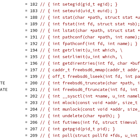
           = 182 
// { int setegid(gid_t egid); }
           = 183 
// { int seteuid(uid_t euid); }
           = 188 
// { int stat(char *path, struct stat *u
           = 189 
// { int fstat(int fd, struct stat *sb);
           = 190 
// { int lstat(char *path, struct stat *
           = 191 
// { int pathconf(char *path, int name);
           = 192 
// { int fpathconf(int fd, int name); }
           = 194 
// { int getrlimit(u_int which, \
           = 195 
// { int setrlimit(u_int which, \
           = 196 
// { int getdirentries(int fd, char *buf
           = 197 
// { caddr_t freebsd6_mmap(caddr_t addr,
           = 199 
// { off_t freebsd6_lseek(int fd, int pa
ATE        = 200 
// { int freebsd6_truncate(char *path, i
CATE       = 201 
// { int freebsd6_ftruncate(int fd, int 
           = 202 
// { int __sysctl(int *name, u_int namel
           = 203 
// { int mlock(const void *addr, size_t 
           = 204 
// { int munlock(const void *addr, size_
           = 205 
// { int undelete(char *path); }
           = 206 
// { int futimes(int fd, struct timeval 
           = 207 
// { int getpgid(pid_t pid); }
           = 209 
// { int poll(struct pollfd *fds, u_int 