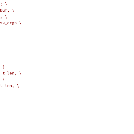
; }
buf, \
, \
sk_args \
 }
_t len, \
 \
t len, \