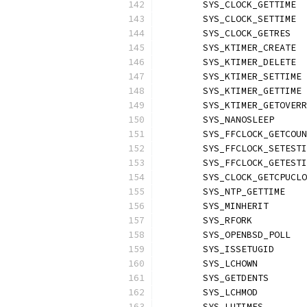
	SYS_CLOCK_GETTIME 
	SYS_CLOCK_SETTIME 
	SYS_CLOCK_GETRES  
	SYS_KTIMER_CREATE 
	SYS_KTIMER_DELETE 
	SYS_KTIMER_SETTIME
	SYS_KTIMER_GETTIME
	SYS_KTIMER_GETOVER
	SYS_NANOSLEEP     
	SYS_FFCLOCK_GETCOU
	SYS_FFCLOCK_SETEST
	SYS_FFCLOCK_GETEST
	SYS_CLOCK_GETCPUCL
	SYS_NTP_GETTIME   
	SYS_MINHERIT      
	SYS_RFORK         
	SYS_OPENBSD_POLL  
	SYS_ISSETUGID     
	SYS_LCHOWN        
	SYS_GETDENTS      
	SYS_LCHMOD        
	SYS_LUTIMES       