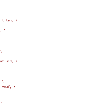
_t len, \
, \
\
nt uid, \
 \
 *buf, \
}