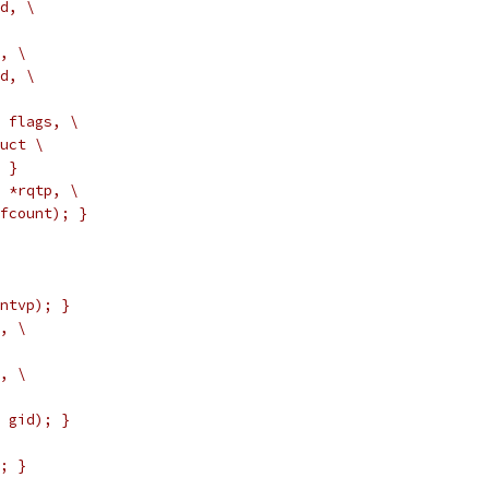
d, \
, \
d, \
 flags, \
uct \
 }
 *rqtp, \
fcount); }
ntvp); }
, \
, \
 gid); }
; }