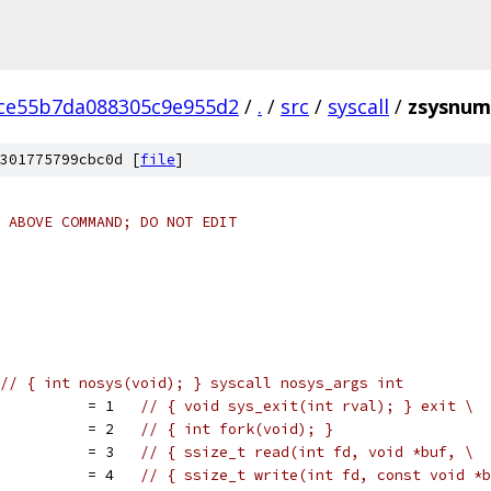
ce55b7da088305c9e955d2
/
.
/
src
/
syscall
/
zsysnum
301775799cbc0d [
file
]
 ABOVE COMMAND; DO NOT EDIT
// { int nosys(void); } syscall nosys_args int
           = 1   
// { void sys_exit(int rval); } exit \
           = 2   
// { int fork(void); }
           = 3   
// { ssize_t read(int fd, void *buf, \
           = 4   
// { ssize_t write(int fd, const void *b