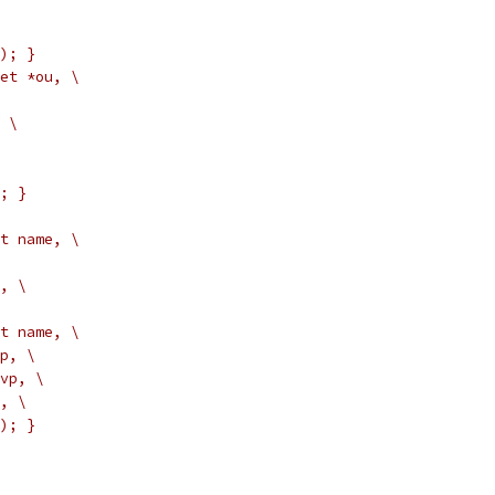
); }
et *ou, \
 \
; }
t name, \
, \
t name, \
p, \
vp, \
, \
); }