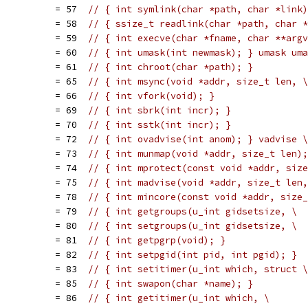
           = 57  
// { int symlink(char *path, char *link)
           = 58  
// { ssize_t readlink(char *path, char *
           = 59  
// { int execve(char *fname, char **argv
           = 60  
// { int umask(int newmask); } umask uma
           = 61  
// { int chroot(char *path); }
           = 65  
// { int msync(void *addr, size_t len, \
           = 66  
// { int vfork(void); }
           = 69  
// { int sbrk(int incr); }
           = 70  
// { int sstk(int incr); }
           = 72  
// { int ovadvise(int anom); } vadvise \
           = 73  
// { int munmap(void *addr, size_t len);
           = 74  
// { int mprotect(const void *addr, size
           = 75  
// { int madvise(void *addr, size_t len,
           = 78  
// { int mincore(const void *addr, size_
           = 79  
// { int getgroups(u_int gidsetsize, \
           = 80  
// { int setgroups(u_int gidsetsize, \
           = 81  
// { int getpgrp(void); }
           = 82  
// { int setpgid(int pid, int pgid); }
           = 83  
// { int setitimer(u_int which, struct \
           = 85  
// { int swapon(char *name); }
           = 86  
// { int getitimer(u_int which, \