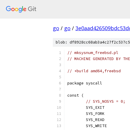
go
/
go
/
3e0aad426509bdc53d
blob: df8928cc68ab3a4c27f2c537c5
// mksysnum_freebsd.pl
// MACHINE GENERATED BY THE
// +build amd64,freebsd
package syscall
const (
// SYS_NOSYS = 0;  
	SYS_EXIT          
	SYS_FORK          
	SYS_READ          
	SYS_WRITE         