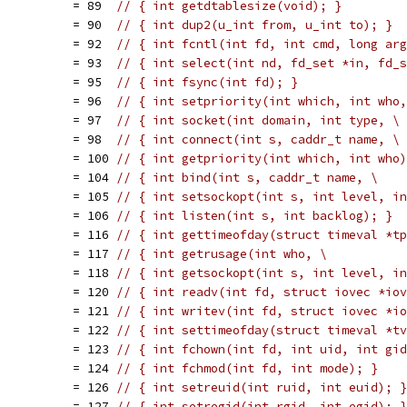
           = 89  
// { int getdtablesize(void); }
           = 90  
// { int dup2(u_int from, u_int to); }
           = 92  
// { int fcntl(int fd, int cmd, long arg
           = 93  
// { int select(int nd, fd_set *in, fd_s
           = 95  
// { int fsync(int fd); }
           = 96  
// { int setpriority(int which, int who,
           = 97  
// { int socket(int domain, int type, \
           = 98  
// { int connect(int s, caddr_t name, \
           = 100 
// { int getpriority(int which, int who)
           = 104 
// { int bind(int s, caddr_t name, \
           = 105 
// { int setsockopt(int s, int level, in
           = 106 
// { int listen(int s, int backlog); }
           = 116 
// { int gettimeofday(struct timeval *tp
           = 117 
// { int getrusage(int who, \
           = 118 
// { int getsockopt(int s, int level, in
           = 120 
// { int readv(int fd, struct iovec *iov
           = 121 
// { int writev(int fd, struct iovec *io
           = 122 
// { int settimeofday(struct timeval *tv
           = 123 
// { int fchown(int fd, int uid, int gid
           = 124 
// { int fchmod(int fd, int mode); }
           = 126 
// { int setreuid(int ruid, int euid); }
           = 127 
// { int setregid(int rgid, int egid); }