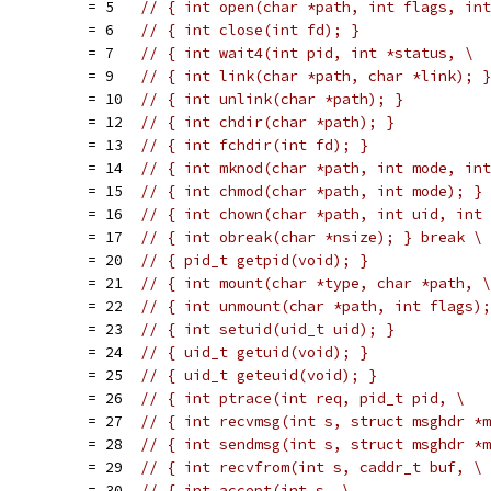
           = 5   
// { int open(char *path, int flags, int
           = 6   
// { int close(int fd); }
           = 7   
// { int wait4(int pid, int *status, \
           = 9   
// { int link(char *path, char *link); }
           = 10  
// { int unlink(char *path); }
           = 12  
// { int chdir(char *path); }
           = 13  
// { int fchdir(int fd); }
           = 14  
// { int mknod(char *path, int mode, int
           = 15  
// { int chmod(char *path, int mode); }
           = 16  
// { int chown(char *path, int uid, int 
           = 17  
// { int obreak(char *nsize); } break \
           = 20  
// { pid_t getpid(void); }
           = 21  
// { int mount(char *type, char *path, \
           = 22  
// { int unmount(char *path, int flags);
           = 23  
// { int setuid(uid_t uid); }
           = 24  
// { uid_t getuid(void); }
           = 25  
// { uid_t geteuid(void); }
           = 26  
// { int ptrace(int req, pid_t pid, \
           = 27  
// { int recvmsg(int s, struct msghdr *m
           = 28  
// { int sendmsg(int s, struct msghdr *m
           = 29  
// { int recvfrom(int s, caddr_t buf, \
           = 30  
// { int accept(int s, \