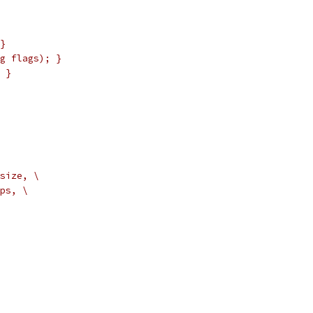
}
g flags); }
 }
size, \
ps, \