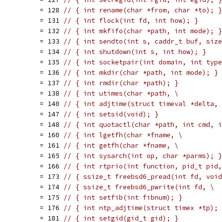
           = 128 
// { int rename(char *from, char *to); }
           = 131 
// { int flock(int fd, int how); }
           = 132 
// { int mkfifo(char *path, int mode); }
           = 133 
// { int sendto(int s, caddr_t buf, size
           = 134 
// { int shutdown(int s, int how); }
           = 135 
// { int socketpair(int domain, int type
           = 136 
// { int mkdir(char *path, int mode); }
           = 137 
// { int rmdir(char *path); }
           = 138 
// { int utimes(char *path, \
           = 140 
// { int adjtime(struct timeval *delta, 
           = 147 
// { int setsid(void); }
           = 148 
// { int quotactl(char *path, int cmd, i
           = 160 
// { int lgetfh(char *fname, \
           = 161 
// { int getfh(char *fname, \
           = 165 
// { int sysarch(int op, char *parms); }
           = 166 
// { int rtprio(int function, pid_t pid,
           = 173 
// { ssize_t freebsd6_pread(int fd, void
E          = 174 
// { ssize_t freebsd6_pwrite(int fd, \
           = 175 
// { int setfib(int fibnum); }
           = 176 
// { int ntp_adjtime(struct timex *tp); 
           = 181 
// { int setgid(gid_t gid); }