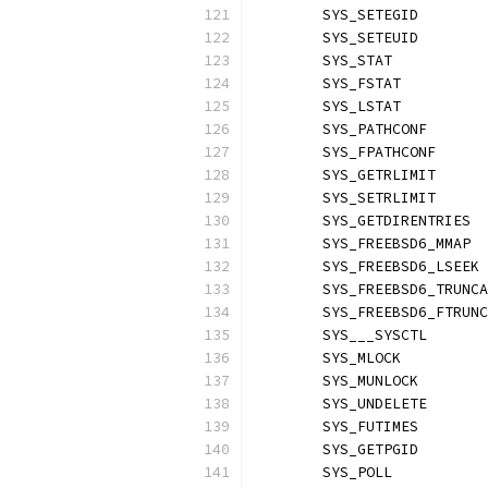
	SYS_SETEGID       
	SYS_SETEUID       
	SYS_STAT          
	SYS_FSTAT         
	SYS_LSTAT         
	SYS_PATHCONF      
	SYS_FPATHCONF     
	SYS_GETRLIMIT     
	SYS_SETRLIMIT     
	SYS_GETDIRENTRIES 
	SYS_FREEBSD6_MMAP 
	SYS_FREEBSD6_LSEEK
	SYS_FREEBSD6_TRUNC
	SYS_FREEBSD6_FTRUN
	SYS___SYSCTL      
	SYS_MLOCK         
	SYS_MUNLOCK       
	SYS_UNDELETE      
	SYS_FUTIMES       
	SYS_GETPGID       
	SYS_POLL          