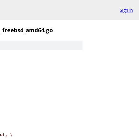
Sign in
_freebsd_amd64.go
uf, \