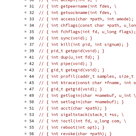
           = 31  
// { int getpeername(int fdes, \
           = 32  
// { int getsockname(int fdes, \
           = 33  
// { int access(char *path, int amode); 
           = 34  
// { int chflags(const char *path, u_lon
           = 35  
// { int fchflags(int fd, u_long flags);
           = 36  
// { int sync(void); }
           = 37  
// { int kill(int pid, int signum); }
           = 39  
// { pid_t getppid(void); }
           = 41  
// { int dup(u_int fd); }
           = 42  
// { int pipe(void); }
           = 43  
// { gid_t getegid(void); }
           = 44  
// { int profil(caddr_t samples, size_t 
           = 45  
// { int ktrace(const char *fname, int o
           = 47  
// { gid_t getgid(void); }
           = 49  
// { int getlogin(char *namebuf, u_int \
           = 50  
// { int setlogin(char *namebuf); }
           = 51  
// { int acct(char *path); }
           = 53  
// { int sigaltstack(stack_t *ss, \
           = 54  
// { int ioctl(int fd, u_long com, \
           = 55  
// { int reboot(int opt); }
           = 56  
// { int revoke(char *path); }