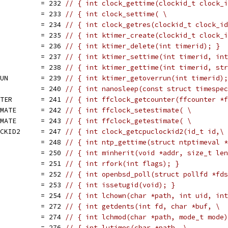
           = 232 
// { int clock_gettime(clockid_t clock_i
           = 233 
// { int clock_settime( \
           = 234 
// { int clock_getres(clockid_t clock_id
           = 235 
// { int ktimer_create(clockid_t clock_i
           = 236 
// { int ktimer_delete(int timerid); }
           = 237 
// { int ktimer_settime(int timerid, int
           = 238 
// { int ktimer_gettime(int timerid, str
RUN        = 239 
// { int ktimer_getoverrun(int timerid);
           = 240 
// { int nanosleep(const struct timespec
NTER       = 241 
// { int ffclock_getcounter(ffcounter *f
IMATE      = 242 
// { int ffclock_setestimate( \
IMATE      = 243 
// { int ffclock_getestimate( \
OCKID2     = 247 
// { int clock_getcpuclockid2(id_t id,\
           = 248 
// { int ntp_gettime(struct ntptimeval *
           = 250 
// { int minherit(void *addr, size_t len
           = 251 
// { int rfork(int flags); }
           = 252 
// { int openbsd_poll(struct pollfd *fds
           = 253 
// { int issetugid(void); }
           = 254 
// { int lchown(char *path, int uid, int
           = 272 
// { int getdents(int fd, char *buf, \
           = 274 
// { int lchmod(char *path, mode_t mode)
           = 276 
// { int lutimes(char *path, \