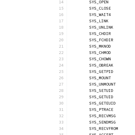
	SYS_OPEN          
	SYS_CLOSE         
	SYS_WAIT4         
	SYS_LINK          
	SYS_UNLINK        
	SYS_CHDIR         
	SYS_FCHDIR        
	SYS_MKNOD         
	SYS_CHMOD         
	SYS_CHOWN         
	SYS_OBREAK        
	SYS_GETPID        
	SYS_MOUNT         
	SYS_UNMOUNT       
	SYS_SETUID        
	SYS_GETUID        
	SYS_GETEUID       
	SYS_PTRACE        
	SYS_RECVMSG       
	SYS_SENDMSG       
	SYS_RECVFROM      
	SYS_ACCEPT        