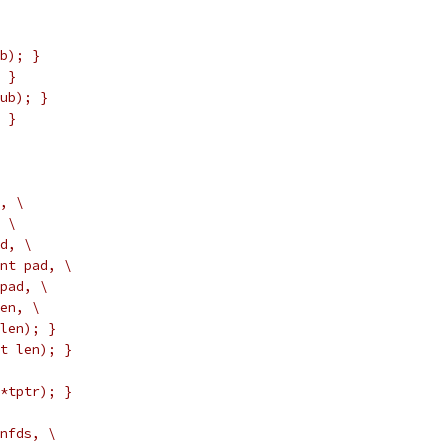
b); }
 }
ub); }
 }
, \
 \
d, \
nt pad, \
pad, \
en, \
len); }
t len); }
*tptr); }
nfds, \