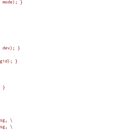
 mode); }
 dev); }
gid); }
 }
sg, \
sg, \