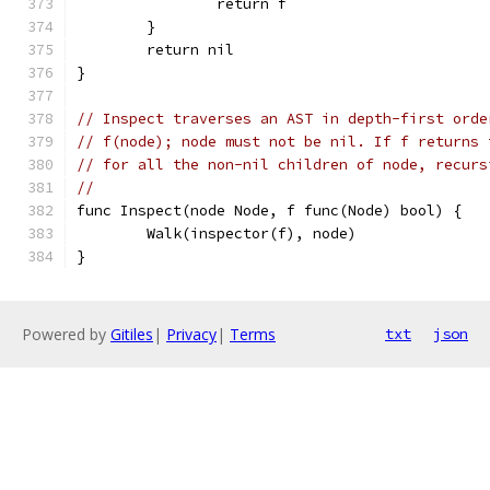
		return f
	}
	return nil
}
// Inspect traverses an AST in depth-first orde
// f(node); node must not be nil. If f returns 
// for all the non-nil children of node, recurs
//
func Inspect(node Node, f func(Node) bool) {
	Walk(inspector(f), node)
}
Powered by
Gitiles
|
Privacy
|
Terms
txt
json