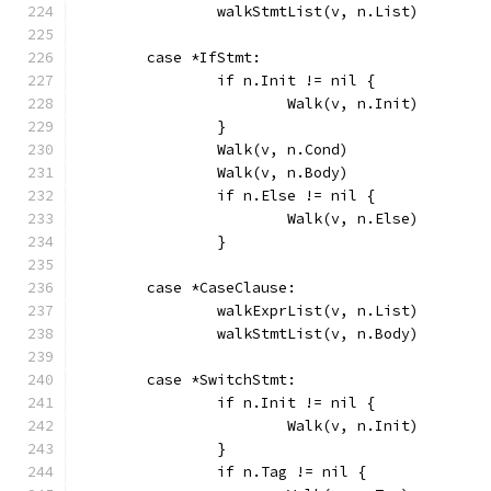
		walkStmtList(v, n.List)
	case *IfStmt:
		if n.Init != nil {
			Walk(v, n.Init)
		}
		Walk(v, n.Cond)
		Walk(v, n.Body)
		if n.Else != nil {
			Walk(v, n.Else)
		}
	case *CaseClause:
		walkExprList(v, n.List)
		walkStmtList(v, n.Body)
	case *SwitchStmt:
		if n.Init != nil {
			Walk(v, n.Init)
		}
		if n.Tag != nil {