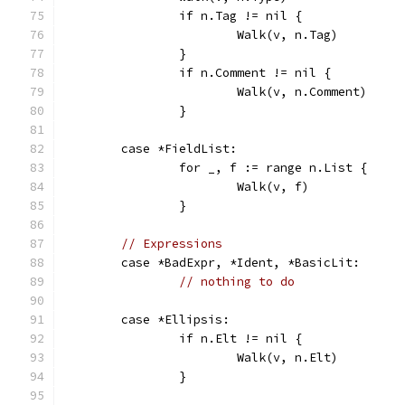
		if n.Tag != nil {
			Walk(v, n.Tag)
		}
		if n.Comment != nil {
			Walk(v, n.Comment)
		}
	case *FieldList:
		for _, f := range n.List {
			Walk(v, f)
		}
// Expressions
	case *BadExpr, *Ident, *BasicLit:
// nothing to do
	case *Ellipsis:
		if n.Elt != nil {
			Walk(v, n.Elt)
		}