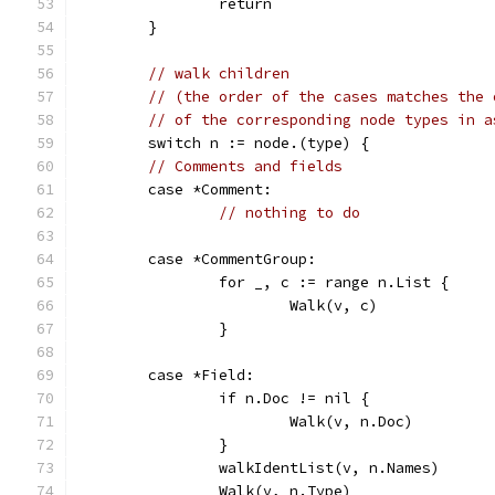
		return
	}
// walk children
// (the order of the cases matches the 
// of the corresponding node types in a
	switch n := node.(type) {
// Comments and fields
	case *Comment:
// nothing to do
	case *CommentGroup:
		for _, c := range n.List {
			Walk(v, c)
		}
	case *Field:
		if n.Doc != nil {
			Walk(v, n.Doc)
		}
		walkIdentList(v, n.Names)
		Walk(v, n.Type)