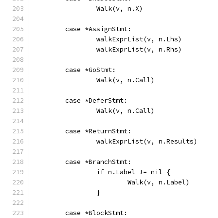
		Walk(v, n.X)
	case *AssignStmt:
		walkExprList(v, n.Lhs)
		walkExprList(v, n.Rhs)
	case *GoStmt:
		Walk(v, n.Call)
	case *DeferStmt:
		Walk(v, n.Call)
	case *ReturnStmt:
		walkExprList(v, n.Results)
	case *BranchStmt:
		if n.Label != nil {
			Walk(v, n.Label)
		}
	case *BlockStmt: