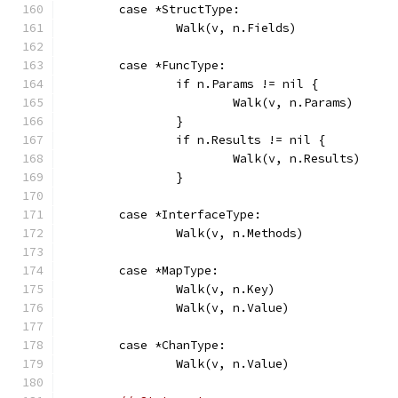
	case *StructType:
		Walk(v, n.Fields)
	case *FuncType:
		if n.Params != nil {
			Walk(v, n.Params)
		}
		if n.Results != nil {
			Walk(v, n.Results)
		}
	case *InterfaceType:
		Walk(v, n.Methods)
	case *MapType:
		Walk(v, n.Key)
		Walk(v, n.Value)
	case *ChanType:
		Walk(v, n.Value)