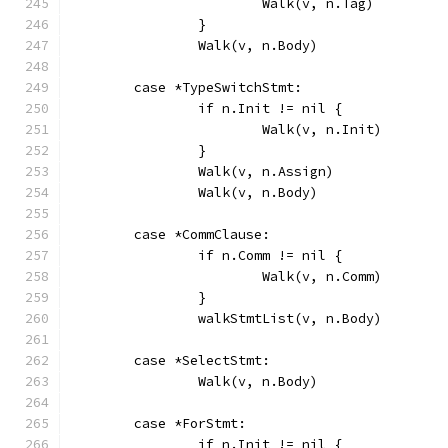
			Walk(v, n.Tag)
		}
		Walk(v, n.Body)
	case *TypeSwitchStmt:
		if n.Init != nil {
			Walk(v, n.Init)
		}
		Walk(v, n.Assign)
		Walk(v, n.Body)
	case *CommClause:
		if n.Comm != nil {
			Walk(v, n.Comm)
		}
		walkStmtList(v, n.Body)
	case *SelectStmt:
		Walk(v, n.Body)
	case *ForStmt:
		if n.Init != nil {