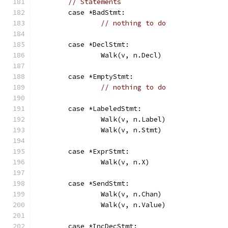
// Statements
	case *BadStmt:
// nothing to do
	case *DeclStmt:
		Walk(v, n.Decl)
	case *EmptyStmt:
// nothing to do
	case *LabeledStmt:
		Walk(v, n.Label)
		Walk(v, n.Stmt)
	case *ExprStmt:
		Walk(v, n.X)
	case *SendStmt:
		Walk(v, n.Chan)
		Walk(v, n.Value)
	case *IncDecStmt: