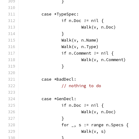
		}
	case *TypeSpec:
		if n.Doc != nil {
			Walk(v, n.Doc)
		}
		Walk(v, n.Name)
		Walk(v, n.Type)
		if n.Comment != nil {
			Walk(v, n.Comment)
		}
	case *BadDecl:
// nothing to do
	case *GenDecl:
		if n.Doc != nil {
			Walk(v, n.Doc)
		}
		for _, s := range n.Specs {
			Walk(v, s)
		}