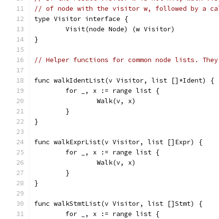
// of node with the visitor w, followed by a ca
type Visitor interface {
	Visit(node Node) (w Visitor)
}
// Helper functions for common node lists. They
func walkIdentList(v Visitor, list []*Ident) {
	for _, x := range list {
		Walk(v, x)
	}
}
func walkExprList(v Visitor, list []Expr) {
	for _, x := range list {
		Walk(v, x)
	}
}
func walkStmtList(v Visitor, list []Stmt) {
	for _, x := range list {