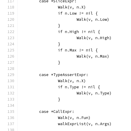
	case *SliceExpr:
		Walk(v, n.X)
		if n.Low != nil {
			Walk(v, n.Low)
		}
		if n.High != nil {
			Walk(v, n.High)
		}
		if n.Max != nil {
			Walk(v, n.Max)
		}
	case *TypeAssertExpr:
		Walk(v, n.X)
		if n.Type != nil {
			Walk(v, n.Type)
		}
	case *CallExpr:
		Walk(v, n.Fun)
		walkExprList(v, n.Args)