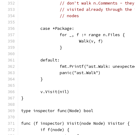
// don't walk n.Comments - they
// visited already through the 
// nodes
	case *Package:
		for _, f := range n.Files {
			Walk(v, f)
		}
	default:
		fmt.Printf("ast.Walk: unexpect
		panic("ast.Walk")
	}
	v.Visit(nil)
}
type inspector func(Node) bool
func (f inspector) Visit(node Node) Visitor {
	if f(node) {