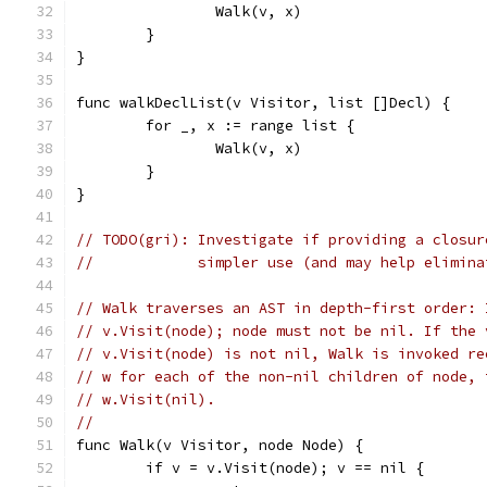
		Walk(v, x)
	}
}
func walkDeclList(v Visitor, list []Decl) {
	for _, x := range list {
		Walk(v, x)
	}
}
// TODO(gri): Investigate if providing a closur
//            simpler use (and may help elimina
// Walk traverses an AST in depth-first order: 
// v.Visit(node); node must not be nil. If the 
// v.Visit(node) is not nil, Walk is invoked re
// w for each of the non-nil children of node, 
// w.Visit(nil).
//
func Walk(v Visitor, node Node) {
	if v = v.Visit(node); v == nil {