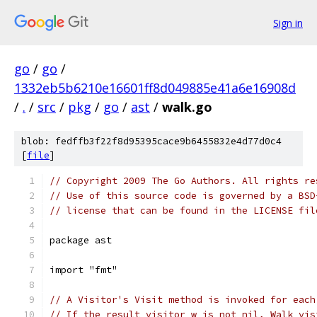
Sign in
go
/
go
/
1332eb5b6210e16601ff8d049885e41a6e16908d
/
.
/
src
/
pkg
/
go
/
ast
/
walk.go
blob: fedffb3f22f8d95395cace9b6455832e4d77d0c4
[
file
]
// Copyright 2009 The Go Authors. All rights re
// Use of this source code is governed by a BSD
// license that can be found in the LICENSE fil
package ast
import "fmt"
// A Visitor's Visit method is invoked for each
// If the result visitor w is not nil, Walk vis