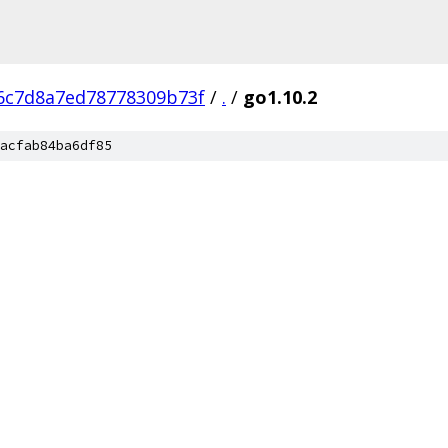
6c7d8a7ed78778309b73f
/
.
/
go1.10.2
acfab84ba6df85