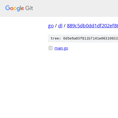
go
/
dl
/
889c5db0dd1df202ef8
tree: 0d5e9a03f811b7141e06320632
main.go