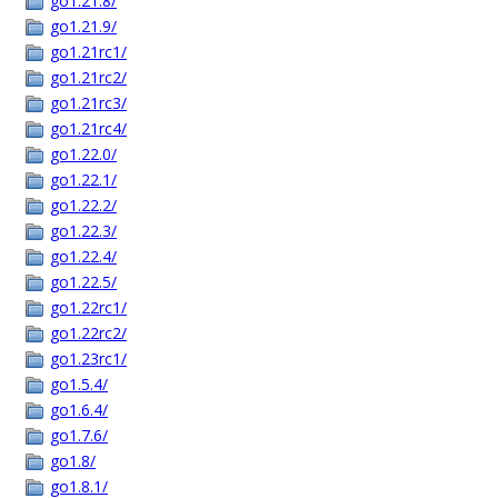
go1.21.8/
go1.21.9/
go1.21rc1/
go1.21rc2/
go1.21rc3/
go1.21rc4/
go1.22.0/
go1.22.1/
go1.22.2/
go1.22.3/
go1.22.4/
go1.22.5/
go1.22rc1/
go1.22rc2/
go1.23rc1/
go1.5.4/
go1.6.4/
go1.7.6/
go1.8/
go1.8.1/