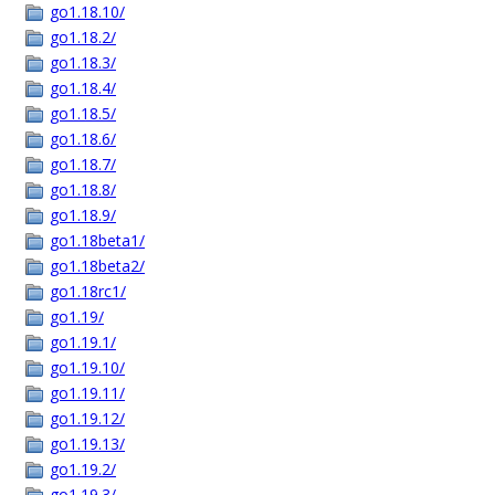
go1.18.10/
go1.18.2/
go1.18.3/
go1.18.4/
go1.18.5/
go1.18.6/
go1.18.7/
go1.18.8/
go1.18.9/
go1.18beta1/
go1.18beta2/
go1.18rc1/
go1.19/
go1.19.1/
go1.19.10/
go1.19.11/
go1.19.12/
go1.19.13/
go1.19.2/
go1.19.3/