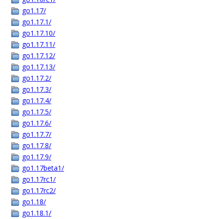
go1.17/
go1.17.1/
go1.17.10/
go1.17.11/
go1.17.12/
go1.17.13/
go1.17.2/
go1.17.3/
go1.17.4/
go1.17.5/
go1.17.6/
go1.17.7/
go1.17.8/
go1.17.9/
go1.17beta1/
go1.17rc1/
go1.17rc2/
go1.18/
go1.18.1/