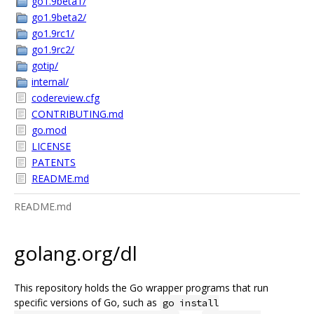
go1.9beta1/
go1.9beta2/
go1.9rc1/
go1.9rc2/
gotip/
internal/
codereview.cfg
CONTRIBUTING.md
go.mod
LICENSE
PATENTS
README.md
README.md
golang.org/dl
This repository holds the Go wrapper programs that run
specific versions of Go, such as
go install