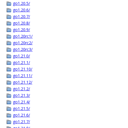
go1.20.5/
go1.20.6/
go1.20.7/
go1.20.8/
go1.20.9/
go1.20rc1/
go1.20rc2/
go1.20rc3/
go1.21.0/
go1.21.1/
go1.21.10/
go1.21.11/
go1.21.12/
go1.21.2/
go1.21.3/
go1.21.4/
go1.21.5/
go1.21.6/
go1.21.7/