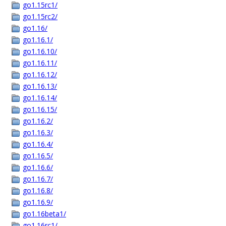
go1.15rc1/
go1.15rc2/
go1.16/
go1.16.1/
go1.16.10/
go1.16.11/
go1.16.12/
go1.16.13/
go1.16.14/
go1.16.15/
go1.16.2/
go1.16.3/
go1.16.4/
go1.16.5/
go1.16.6/
go1.16.7/
go1.16.8/
go1.16.9/
go1.16beta1/
go1.16rc1/