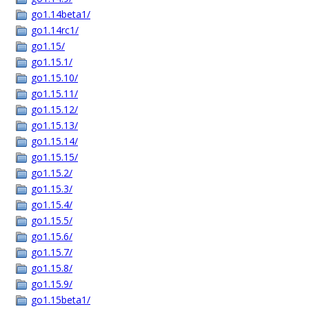
go1.14beta1/
go1.14rc1/
go1.15/
go1.15.1/
go1.15.10/
go1.15.11/
go1.15.12/
go1.15.13/
go1.15.14/
go1.15.15/
go1.15.2/
go1.15.3/
go1.15.4/
go1.15.5/
go1.15.6/
go1.15.7/
go1.15.8/
go1.15.9/
go1.15beta1/