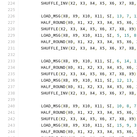
	SHUFFLE_INV
(
X2
,
 X3
,
 X4
,
 X5
,
 X6
,
 X7
,
 X8
,
	LOAD_MSG
(
X8
,
 X9
,
 X10
,
 X11
,
 SI
,
13
,
7
,
1
	HALF_ROUND
(
X0
,
 X1
,
 X2
,
 X3
,
 X4
,
 X5
,
 X6
,
 
	SHUFFLE
(
X2
,
 X3
,
 X4
,
 X5
,
 X6
,
 X7
,
 X8
,
 X9
)
	LOAD_MSG
(
X8
,
 X9
,
 X10
,
 X11
,
 SI
,
5
,
15
,
8
	HALF_ROUND
(
X0
,
 X1
,
 X2
,
 X3
,
 X4
,
 X5
,
 X6
,
 
	SHUFFLE_INV
(
X2
,
 X3
,
 X4
,
 X5
,
 X6
,
 X7
,
 X8
,
	LOAD_MSG
(
X8
,
 X9
,
 X10
,
 X11
,
 SI
,
6
,
14
,
1
	HALF_ROUND
(
X0
,
 X1
,
 X2
,
 X3
,
 X4
,
 X5
,
 X6
,
 
	SHUFFLE
(
X2
,
 X3
,
 X4
,
 X5
,
 X6
,
 X7
,
 X8
,
 X9
)
	LOAD_MSG
(
X8
,
 X9
,
 X10
,
 X11
,
 SI
,
12
,
13
,
	HALF_ROUND
(
X0
,
 X1
,
 X2
,
 X3
,
 X4
,
 X5
,
 X6
,
 
	SHUFFLE_INV
(
X2
,
 X3
,
 X4
,
 X5
,
 X6
,
 X7
,
 X8
,
	LOAD_MSG
(
X8
,
 X9
,
 X10
,
 X11
,
 SI
,
10
,
8
,
7
	HALF_ROUND
(
X0
,
 X1
,
 X2
,
 X3
,
 X4
,
 X5
,
 X6
,
 
	SHUFFLE
(
X2
,
 X3
,
 X4
,
 X5
,
 X6
,
 X7
,
 X8
,
 X9
)
	LOAD_MSG
(
X8
,
 X9
,
 X10
,
 X11
,
 SI
,
15
,
9
,
3
	HALF_ROUND
(
X0
,
 X1
,
 X2
,
 X3
,
 X4
,
 X5
,
 X6
,
 