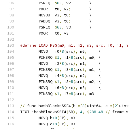
	PSRLQ  
$
63
,
 v2
;
       \
	PXOR   t0
,
 v2
;
        \
	MOVOU  v3
,
 t0
;
        \
	PADDQ  v3
,
 t0
;
        \
	PSRLQ  
$
63
,
 v3
;
       \
	PXOR   t0
,
 v3
#define LOAD_MSG(m0, m1, m2, m3, src, i0, i1, i
	MOVQ   i0
*
8
(
src
),
 m0
;
     \
	PINSRQ 
$
1
,
 i1
*
8
(
src
),
 m0
;
 \
	MOVQ   i2
*
8
(
src
),
 m1
;
     \
	PINSRQ 
$
1
,
 i3
*
8
(
src
),
 m1
;
 \
	MOVQ   i4
*
8
(
src
),
 m2
;
     \
	PINSRQ 
$
1
,
 i5
*
8
(
src
),
 m2
;
 \
	MOVQ   i6
*
8
(
src
),
 m3
;
     \
	PINSRQ 
$
1
,
 i7
*
8
(
src
),
 m3
//
 func hashBlocksSSE4
(
h 
*[
8
]
uint64
,
 c 
*[
2
]
uint
TEXT ·hashBlocksSSE4
(
SB
),
4
,
$
288-48
//
 frame s
	MOVQ h
+0
(
FP
),
 AX
	MOVQ c
+8
(
FP
),
 BX