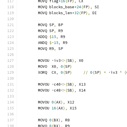
	MOVQ flag
+16
(
FP
),
 CX
	MOVQ blocks_base
+24
(
FP
),
 SI
	MOVQ blocks_len
+32
(
FP
),
 DI
	MOVQ SP
,
 BP
	MOVQ SP
,
 R9
	ADDQ 
$
15
,
 R9
	ANDQ 
$~
15
,
 R9
	MOVQ R9
,
 SP
	MOVOU ·iv3
<>(
SB
),
 X0
	MOVO  X0
,
0
(
SP
)
	XORQ  CX
,
0
(
SP
)
//
0
(
SP
)
=
 ·iv3 
^
(
	MOVOU ·c40
<>(
SB
),
 X13
	MOVOU ·c48
<>(
SB
),
 X14
	MOVOU 
0
(
AX
),
 X12
	MOVOU 
16
(
AX
),
 X15
	MOVQ 
0
(
BX
),
 R8
	MOVQ 
8
(
BX
),
 R9