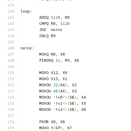
loop
:
	ADDQ 
$
128
,
 R8
	CMPQ R8
,
$
128
	JGE  noinc
	INCQ R9
noinc
:
	MOVQ R8
,
 X8
	PINSRQ 
$
1
,
 R9
,
 X8
	MOVO X12
,
 X0
	MOVO X15
,
 X1
	MOVOU 
32
(
AX
),
 X2
	MOVOU 
48
(
AX
),
 X3
	MOVOU ·iv0
<>(
SB
),
 X4
	MOVOU ·iv1
<>(
SB
),
 X5
	MOVOU ·iv2
<>(
SB
),
 X6
	PXOR X8
,
 X6
	MOVO 
0
(
SP
),
 X7