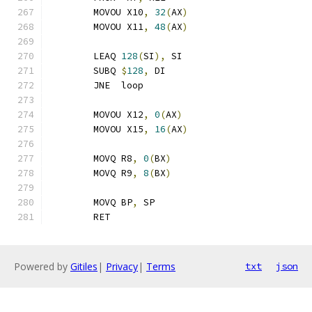
	MOVOU X10
,
32
(
AX
)
	MOVOU X11
,
48
(
AX
)
	LEAQ 
128
(
SI
),
 SI
	SUBQ 
$
128
,
 DI
	JNE  loop
	MOVOU X12
,
0
(
AX
)
	MOVOU X15
,
16
(
AX
)
	MOVQ R8
,
0
(
BX
)
	MOVQ R9
,
8
(
BX
)
	MOVQ BP
,
 SP
	RET
Powered by
Gitiles
|
Privacy
|
Terms
txt
json