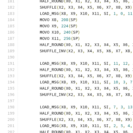
	HALF_ROUND
(
X0
,
 X1
,
 X2
,
 X3
,
 X4
,
 X5
,
 X6
,
 
	SHUFFLE
(
X2
,
 X3
,
 X4
,
 X5
,
 X6
,
 X7
,
 X8
,
 X9
)
	LOAD_MSG
(
X8
,
 X9
,
 X10
,
 X11
,
 SI
,
1
,
0
,
11
	MOVO X8
,
208
(
SP
)
	MOVO X9
,
224
(
SP
)
	MOVO X10
,
240
(
SP
)
	MOVO X11
,
256
(
SP
)
	HALF_ROUND
(
X0
,
 X1
,
 X2
,
 X3
,
 X4
,
 X5
,
 X6
,
 
	SHUFFLE_INV
(
X2
,
 X3
,
 X4
,
 X5
,
 X6
,
 X7
,
 X8
,
	LOAD_MSG
(
X8
,
 X9
,
 X10
,
 X11
,
 SI
,
11
,
12
,
	HALF_ROUND
(
X0
,
 X1
,
 X2
,
 X3
,
 X4
,
 X5
,
 X6
,
 
	SHUFFLE
(
X2
,
 X3
,
 X4
,
 X5
,
 X6
,
 X7
,
 X8
,
 X9
)
	LOAD_MSG
(
X8
,
 X9
,
 X10
,
 X11
,
 SI
,
10
,
3
,
7
	HALF_ROUND
(
X0
,
 X1
,
 X2
,
 X3
,
 X4
,
 X5
,
 X6
,
 
	SHUFFLE_INV
(
X2
,
 X3
,
 X4
,
 X5
,
 X6
,
 X7
,
 X8
,
	LOAD_MSG
(
X8
,
 X9
,
 X10
,
 X11
,
 SI
,
7
,
3
,
13
	HALF_ROUND
(
X0
,
 X1
,
 X2
,
 X3
,
 X4
,
 X5
,
 X6
,
 
	SHUFFLE
(
X2
,
 X3
,
 X4
,
 X5
,
 X6
,
 X7
,
 X8
,
 X9
)
	LOAD_MSG
(
X8
,
 X9
,
 X10
,
 X11
,
 SI
,
2
,
5
,
4
,
	HALF_ROUND
(
X0
,
 X1
,
 X2
,
 X3
,
 X4
,
 X5
,
 X6
,
 