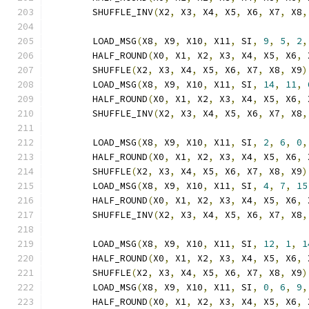
	SHUFFLE_INV
(
X2
,
 X3
,
 X4
,
 X5
,
 X6
,
 X7
,
 X8
,
	LOAD_MSG
(
X8
,
 X9
,
 X10
,
 X11
,
 SI
,
9
,
5
,
2
,
	HALF_ROUND
(
X0
,
 X1
,
 X2
,
 X3
,
 X4
,
 X5
,
 X6
,
 
	SHUFFLE
(
X2
,
 X3
,
 X4
,
 X5
,
 X6
,
 X7
,
 X8
,
 X9
)
	LOAD_MSG
(
X8
,
 X9
,
 X10
,
 X11
,
 SI
,
14
,
11
,
	HALF_ROUND
(
X0
,
 X1
,
 X2
,
 X3
,
 X4
,
 X5
,
 X6
,
 
	SHUFFLE_INV
(
X2
,
 X3
,
 X4
,
 X5
,
 X6
,
 X7
,
 X8
,
	LOAD_MSG
(
X8
,
 X9
,
 X10
,
 X11
,
 SI
,
2
,
6
,
0
,
	HALF_ROUND
(
X0
,
 X1
,
 X2
,
 X3
,
 X4
,
 X5
,
 X6
,
 
	SHUFFLE
(
X2
,
 X3
,
 X4
,
 X5
,
 X6
,
 X7
,
 X8
,
 X9
)
	LOAD_MSG
(
X8
,
 X9
,
 X10
,
 X11
,
 SI
,
4
,
7
,
15
	HALF_ROUND
(
X0
,
 X1
,
 X2
,
 X3
,
 X4
,
 X5
,
 X6
,
 
	SHUFFLE_INV
(
X2
,
 X3
,
 X4
,
 X5
,
 X6
,
 X7
,
 X8
,
	LOAD_MSG
(
X8
,
 X9
,
 X10
,
 X11
,
 SI
,
12
,
1
,
1
	HALF_ROUND
(
X0
,
 X1
,
 X2
,
 X3
,
 X4
,
 X5
,
 X6
,
 
	SHUFFLE
(
X2
,
 X3
,
 X4
,
 X5
,
 X6
,
 X7
,
 X8
,
 X9
)
	LOAD_MSG
(
X8
,
 X9
,
 X10
,
 X11
,
 SI
,
0
,
6
,
9
,
	HALF_ROUND
(
X0
,
 X1
,
 X2
,
 X3
,
 X4
,
 X5
,
 X6
,
 