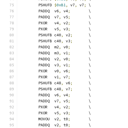
	PSHUFD 
$
0xB1
,
 v7
,
 v7
;
 \
	PADDQ  v6
,
 v4
;
        \
	PADDQ  v7
,
 v5
;
        \
	PXOR   v4
,
 v2
;
        \
	PXOR   v5
,
 v3
;
        \
	PSHUFB c40
,
 v2
;
       \
	PSHUFB c40
,
 v3
;
       \
	PADDQ  m2
,
 v0
;
        \
	PADDQ  m3
,
 v1
;
        \
	PADDQ  v2
,
 v0
;
        \
	PADDQ  v3
,
 v1
;
        \
	PXOR   v0
,
 v6
;
        \
	PXOR   v1
,
 v7
;
        \
	PSHUFB c48
,
 v6
;
       \
	PSHUFB c48
,
 v7
;
       \
	PADDQ  v6
,
 v4
;
        \
	PADDQ  v7
,
 v5
;
        \
	PXOR   v4
,
 v2
;
        \
	PXOR   v5
,
 v3
;
        \
	MOVOU  v2
,
 t0
;
        \
	PADDQ  v2
,
 t0
;
        \