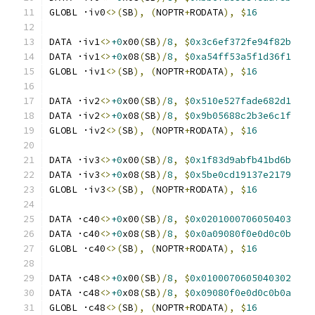
GLOBL ·iv0
<>(
SB
),
(
NOPTR
+
RODATA
),
$
16
DATA ·iv1
<>
+0
x00
(
SB
)/
8
,
$
0x3c6ef372fe94f82b
DATA ·iv1
<>
+0
x08
(
SB
)/
8
,
$
0xa54ff53a5f1d36f1
GLOBL ·iv1
<>(
SB
),
(
NOPTR
+
RODATA
),
$
16
DATA ·iv2
<>
+0
x00
(
SB
)/
8
,
$
0x510e527fade682d1
DATA ·iv2
<>
+0
x08
(
SB
)/
8
,
$
0x9b05688c2b3e6c1f
GLOBL ·iv2
<>(
SB
),
(
NOPTR
+
RODATA
),
$
16
DATA ·iv3
<>
+0
x00
(
SB
)/
8
,
$
0x1f83d9abfb41bd6b
DATA ·iv3
<>
+0
x08
(
SB
)/
8
,
$
0x5be0cd19137e2179
GLOBL ·iv3
<>(
SB
),
(
NOPTR
+
RODATA
),
$
16
DATA ·c40
<>
+0
x00
(
SB
)/
8
,
$
0x0201000706050403
DATA ·c40
<>
+0
x08
(
SB
)/
8
,
$
0x0a09080f0e0d0c0b
GLOBL ·c40
<>(
SB
),
(
NOPTR
+
RODATA
),
$
16
DATA ·c48
<>
+0
x00
(
SB
)/
8
,
$
0x0100070605040302
DATA ·c48
<>
+0
x08
(
SB
)/
8
,
$
0x09080f0e0d0c0b0a
GLOBL ·c48
<>(
SB
),
(
NOPTR
+
RODATA
),
$
16