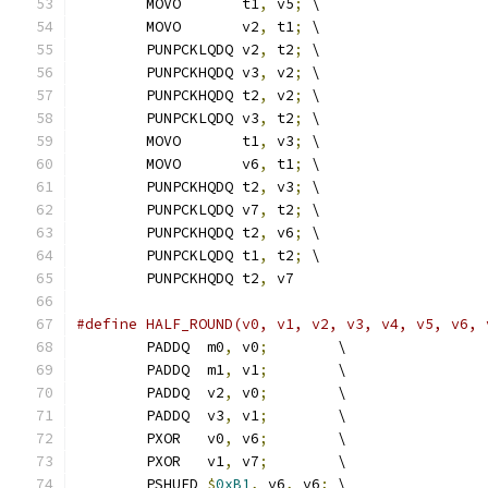
	MOVO       t1
,
 v5
;
 \
	MOVO       v2
,
 t1
;
 \
	PUNPCKLQDQ v2
,
 t2
;
 \
	PUNPCKHQDQ v3
,
 v2
;
 \
	PUNPCKHQDQ t2
,
 v2
;
 \
	PUNPCKLQDQ v3
,
 t2
;
 \
	MOVO       t1
,
 v3
;
 \
	MOVO       v6
,
 t1
;
 \
	PUNPCKHQDQ t2
,
 v3
;
 \
	PUNPCKLQDQ v7
,
 t2
;
 \
	PUNPCKHQDQ t2
,
 v6
;
 \
	PUNPCKLQDQ t1
,
 t2
;
 \
	PUNPCKHQDQ t2
,
 v7
#define HALF_ROUND(v0, v1, v2, v3, v4, v5, v6, 
	PADDQ  m0
,
 v0
;
        \
	PADDQ  m1
,
 v1
;
        \
	PADDQ  v2
,
 v0
;
        \
	PADDQ  v3
,
 v1
;
        \
	PXOR   v0
,
 v6
;
        \
	PXOR   v1
,
 v7
;
        \
	PSHUFD 
$
0xB1
,
 v6
,
 v6
;
 \