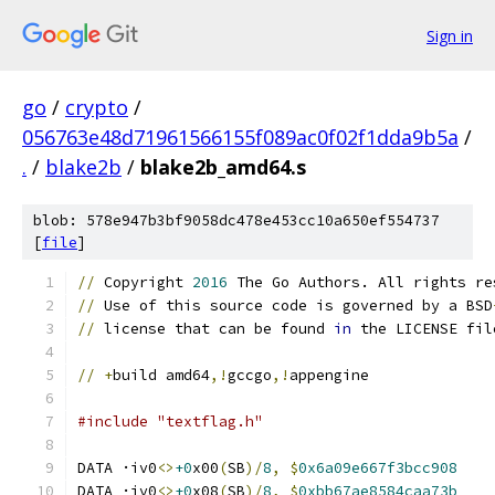
Sign in
go
/
crypto
/
056763e48d71961566155f089ac0f02f1dda9b5a
/
.
/
blake2b
/
blake2b_amd64.s
blob: 578e947b3bf9058dc478e453cc10a650ef554737
[
file
]
//
 Copyright 
2016
 The Go Authors. All rights re
//
 Use of this source code is governed by a BSD
//
 license that can be found 
in
 the LICENSE fil
//
+
build amd64
,!
gccgo
,!
appengine
#include "textflag.h"
DATA ·iv0
<>
+0
x00
(
SB
)/
8
,
$
0x6a09e667f3bcc908
DATA ·iv0
<>
+0
x08
(
SB
)/
8
,
$
0xbb67ae8584caa73b