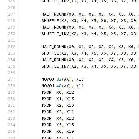
	SHUFFLE_INV
(
X2
,
 X3
,
 X4
,
 X5
,
 X6
,
 X7
,
 X8
,
	HALF_ROUND
(
X0
,
 X1
,
 X2
,
 X3
,
 X4
,
 X5
,
 X6
,
 
	SHUFFLE
(
X2
,
 X3
,
 X4
,
 X5
,
 X6
,
 X7
,
 X8
,
 X9
)
	HALF_ROUND
(
X0
,
 X1
,
 X2
,
 X3
,
 X4
,
 X5
,
 X6
,
 
	SHUFFLE_INV
(
X2
,
 X3
,
 X4
,
 X5
,
 X6
,
 X7
,
 X8
,
	HALF_ROUND
(
X0
,
 X1
,
 X2
,
 X3
,
 X4
,
 X5
,
 X6
,
 
	SHUFFLE
(
X2
,
 X3
,
 X4
,
 X5
,
 X6
,
 X7
,
 X8
,
 X9
)
	HALF_ROUND
(
X0
,
 X1
,
 X2
,
 X3
,
 X4
,
 X5
,
 X6
,
 
	SHUFFLE_INV
(
X2
,
 X3
,
 X4
,
 X5
,
 X6
,
 X7
,
 X8
,
	MOVOU 
32
(
AX
),
 X10
	MOVOU 
48
(
AX
),
 X11
	PXOR  X0
,
 X12
	PXOR  X1
,
 X15
	PXOR  X2
,
 X10
	PXOR  X3
,
 X11
	PXOR  X4
,
 X12
	PXOR  X5
,
 X15
	PXOR  X6
,
 X10
	PXOR  X7
,
 X11