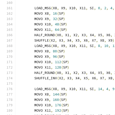
	LOAD_MSG
(
X8
,
 X9
,
 X10
,
 X11
,
 SI
,
0
,
2
,
4
,
	MOVO X8
,
16
(
SP
)
	MOVO X9
,
32
(
SP
)
	MOVO X10
,
48
(
SP
)
	MOVO X11
,
64
(
SP
)
	HALF_ROUND
(
X0
,
 X1
,
 X2
,
 X3
,
 X4
,
 X5
,
 X6
,
 
	SHUFFLE
(
X2
,
 X3
,
 X4
,
 X5
,
 X6
,
 X7
,
 X8
,
 X9
)
	LOAD_MSG
(
X8
,
 X9
,
 X10
,
 X11
,
 SI
,
8
,
10
,
1
	MOVO X8
,
80
(
SP
)
	MOVO X9
,
96
(
SP
)
	MOVO X10
,
112
(
SP
)
	MOVO X11
,
128
(
SP
)
	HALF_ROUND
(
X0
,
 X1
,
 X2
,
 X3
,
 X4
,
 X5
,
 X6
,
 
	SHUFFLE_INV
(
X2
,
 X3
,
 X4
,
 X5
,
 X6
,
 X7
,
 X8
,
	LOAD_MSG
(
X8
,
 X9
,
 X10
,
 X11
,
 SI
,
14
,
4
,
9
	MOVO X8
,
144
(
SP
)
	MOVO X9
,
160
(
SP
)
	MOVO X10
,
176
(
SP
)
	MOVO X11
,
192
(
SP
)