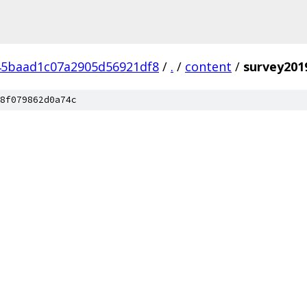
45baad1c07a2905d56921df8
/
.
/
content
/
survey201
8f079862d0a74c