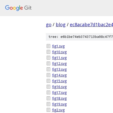
go
/
blog
/
ec8acabe7d1bac2e
tree: e6b1be74eb3743713ba08c47f7
fig1.svg
fig10.svg
fig11.svg
fig12.svg
fig13.svg
fig14.svg
fig15.svg
fig16.svg
fig17.svg
fig18.svg
fig19.svg
fig2.svg