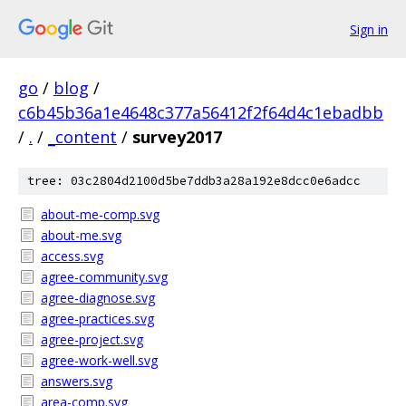
Sign in
go
/
blog
/
c6b45b36a1e4648c377a56412f2f64d4c1ebadbb
/
.
/
_content
/
survey2017
tree: 03c2804d2100d5be7ddb3a28a192e8dcc0e6adcc
about-me-comp.svg
about-me.svg
access.svg
agree-community.svg
agree-diagnose.svg
agree-practices.svg
agree-project.svg
agree-work-well.svg
answers.svg
area-comp.svg