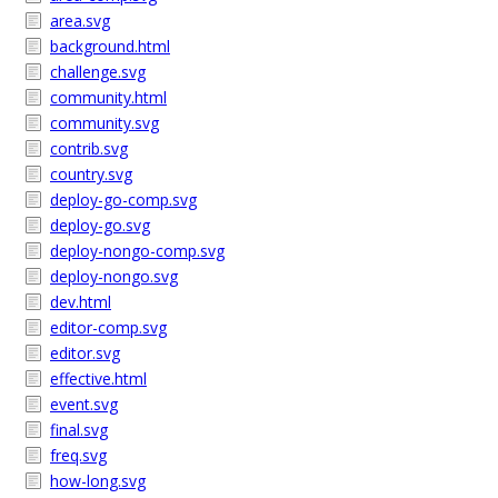
area.svg
background.html
challenge.svg
community.html
community.svg
contrib.svg
country.svg
deploy-go-comp.svg
deploy-go.svg
deploy-nongo-comp.svg
deploy-nongo.svg
dev.html
editor-comp.svg
editor.svg
effective.html
event.svg
final.svg
freq.svg
how-long.svg