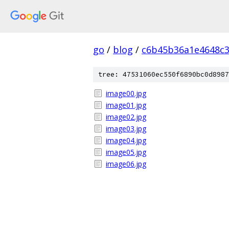
go
/
blog
/
c6b45b36a1e4648c
tree: 47531060ec550f6890bc0d8987
image00.jpg
image01.jpg
image02.jpg
image03.jpg
image04.jpg
image05.jpg
image06.jpg