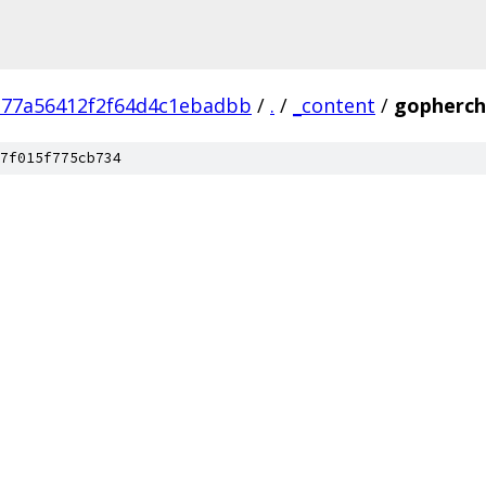
377a56412f2f64d4c1ebadbb
/
.
/
_content
/
gopherch
7f015f775cb734